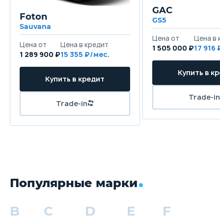
GAC
Foton
GS5
Sauvana
1 505 000 ₽
17 916
1 289 900 ₽
15 355
Популярные марки
B
C
D
E
F