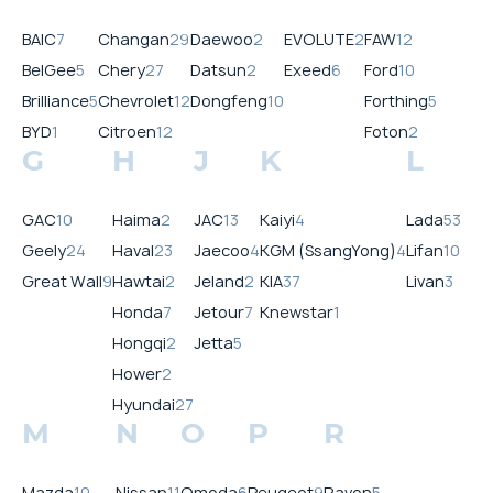
BAIC
7
Changan
29
Daewoo
2
EVOLUTE
2
FAW
12
BelGee
5
Chery
27
Datsun
2
Exeed
6
Ford
10
Brilliance
5
Chevrolet
12
Dongfeng
10
Forthing
5
BYD
1
Citroen
12
Foton
2
G
H
J
K
L
GAC
10
Haima
2
JAC
13
Kaiyi
4
Lada
53
Geely
24
Haval
23
Jaecoo
4
KGM (SsangYong)
4
Lifan
10
Great Wall
9
Hawtai
2
Jeland
2
KIA
37
Livan
3
Honda
7
Jetour
7
Knewstar
1
Hongqi
2
Jetta
5
Hower
2
Hyundai
27
M
N
O
P
R
Mazda
10
Nissan
11
Omoda
6
Peugeot
9
Ravon
5