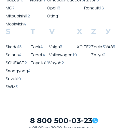
MG
7
Opel
13
Renault
18
Mitsubishi
12
Oting
1
Moskvich
4
S
T
V
X
Z
У
Skoda
15
Tank
4
Volga
3
XCITE
2
Zeekr
3
УАЗ
3
Solaris
4
Tenet
4
Volkswagen
19
Zotye
2
SOUEAST
2
Toyota
19
Voyah
2
Ssangyong
4
Suzuki
9
SWM
3
8 800 500-03-23
с 08:00 по 20:00, без выходных