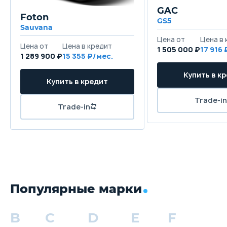
GAC
Foton
GS5
Sauvana
1 505 000 ₽
17 916
1 289 900 ₽
15 355
Популярные марки
B
C
D
E
F