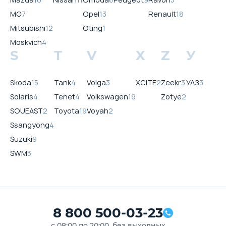
MG
7
Opel
13
Renault
18
Mitsubishi
12
Oting
1
Moskvich
4
S
T
V
X
Z
У
Skoda
15
Tank
4
Volga
3
XCITE
2
Zeekr
3
УАЗ
3
Solaris
4
Tenet
4
Volkswagen
19
Zotye
2
SOUEAST
2
Toyota
19
Voyah
2
Ssangyong
4
Suzuki
9
SWM
3
8 800 500-03-23
с 08:00 по 20:00, без выходных