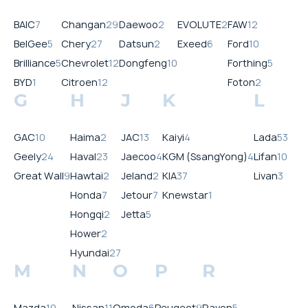
BAIC
7
Changan
29
Daewoo
2
EVOLUTE
2
FAW
12
BelGee
5
Chery
27
Datsun
2
Exeed
6
Ford
10
Brilliance
5
Chevrolet
12
Dongfeng
10
Forthing
5
BYD
1
Citroen
12
Foton
2
G
H
J
K
L
GAC
10
Haima
2
JAC
13
Kaiyi
4
Lada
53
Geely
24
Haval
23
Jaecoo
4
KGM (SsangYong)
4
Lifan
10
Great Wall
9
Hawtai
2
Jeland
2
KIA
37
Livan
3
Honda
7
Jetour
7
Knewstar
1
Hongqi
2
Jetta
5
Hower
2
Hyundai
27
M
N
O
P
R
Mazda
10
Nissan
11
Omoda
6
Peugeot
9
Ravon
5