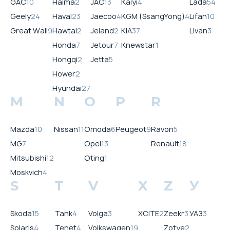
GAC
10
Haima
2
JAC
13
Kaiyi
4
Lada
54
Geely
24
Haval
23
Jaecoo
4
KGM (SsangYong)
4
Lifan
10
Great Wall
9
Hawtai
2
Jeland
2
KIA
37
Livan
3
Honda
7
Jetour
7
Knewstar
1
Hongqi
2
Jetta
5
Hower
2
Hyundai
27
M
N
O
P
R
Mazda
10
Nissan
11
Omoda
6
Peugeot
9
Ravon
5
MG
7
Opel
13
Renault
18
Mitsubishi
12
Oting
1
Moskvich
4
S
T
V
X
Z
У
Skoda
15
Tank
4
Volga
3
XCITE
2
Zeekr
3
УАЗ
3
Solaris
4
Tenet
4
Volkswagen
19
Zotye
2