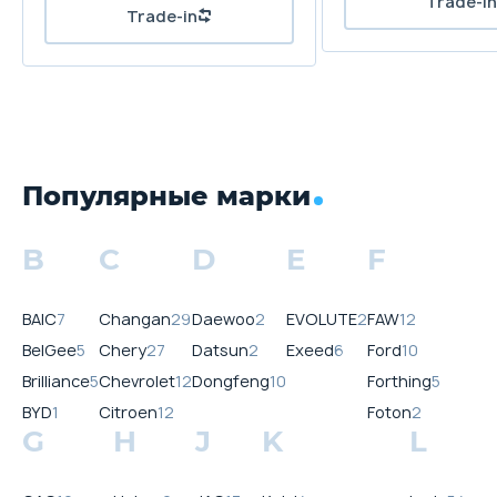
Популярные марки
B
C
D
E
F
BAIC
7
Changan
29
Daewoo
2
EVOLUTE
2
FAW
12
BelGee
5
Chery
27
Datsun
2
Exeed
6
Ford
10
Brilliance
5
Chevrolet
12
Dongfeng
10
Forthing
5
BYD
1
Citroen
12
Foton
2
G
H
J
K
L