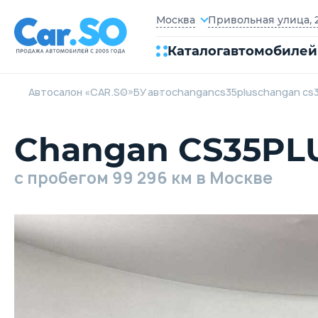
Привольная улица, 2
Москва
Каталог
автомобилей
Автосалон «CAR.SO»
БУ авто
changan
cs35plus
changan cs
Changan CS35PLU
c пробегом 99 296 км в Москве