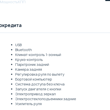
Мощность
КПП
токредита
USB
Bluetooth
Климат-контроль 1-зонный
Круиз-контроль
Парктроник задний
Камера задняя
Регулировка руля по вылету
Бортовой компьютер
Система доступа без ключа
Запуск двигателя с кнопки
Электропривод зеркал
Электростеклоподъемники задние
Усилитель руля