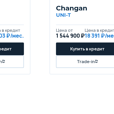
Changan
UNI-T
903
1 544 900 ₽
18 391