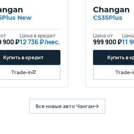
angan
Changan
5Plus New
CS35Plus
9 900 ₽
12 736
999 900 ₽
11 
Все новые авто Чанган