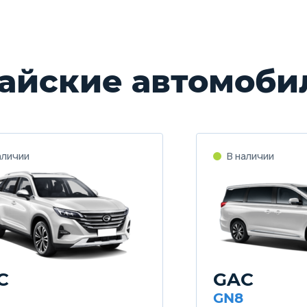
айские автомоби
C
GAC
GN8