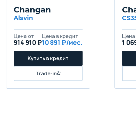
Changan
Ch
Alsvin
CS3
914 910 ₽
10 891
1 06