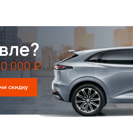
вле?
0 000 ₽
чи скидку