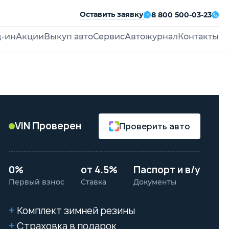
Оставить заявку
8 800 500-03-23
д-ин
Акции
Выкуп авто
Сервис
Автожурнал
Контакты
VIN Проверен
Проверить авто
0%
от 4.5%
Паспорт и в/у
Первый взнос
Ставка
Документы
Комплект зимней резины
Страховка в подарок