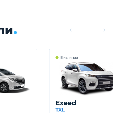
ли
Exeed
TXL