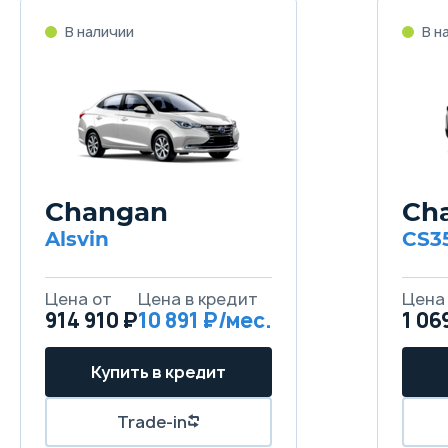
Changan
Ch
Alsvin
CS3
914 910 ₽
10 891
1 06