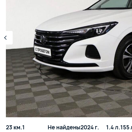
23 км.
1
Не найдены
2024 г.
1.4 л.
155 