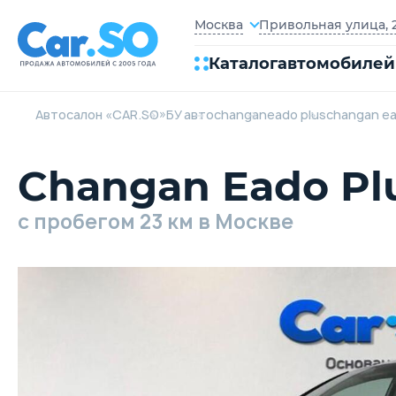
Привольная улица, 2
Москва
Каталог
автомобилей
Автосалон «CAR.SO»
БУ авто
changan
eado plus
changan ea
Changan Eado Pl
c пробегом 23 км в Москве