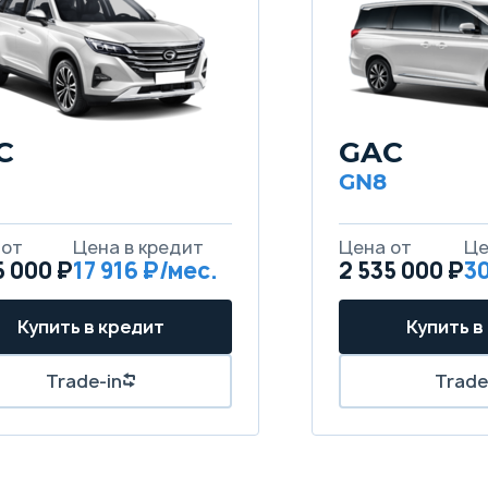
C
GAC
GN8
5 000 ₽
17 916
2 535 000 ₽
30