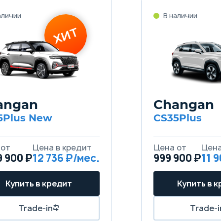
angan
Changan
5Plus New
CS35Plus
9 900 ₽
12 736
999 900 ₽
11 