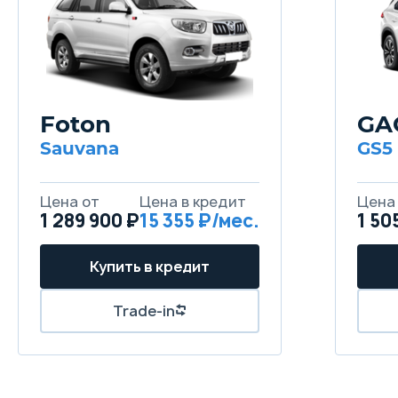
Foton
GA
Sauvana
GS5
1 289 900 ₽
15 355
1 50