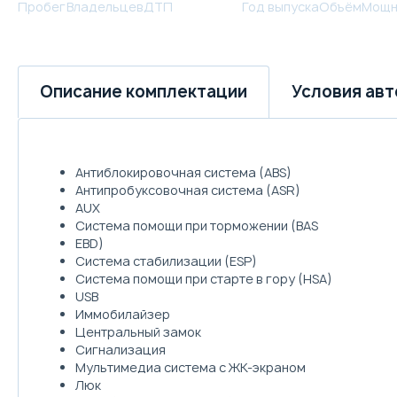
Пробег
Владельцев
ДТП
Год выпуска
Объём
Мощн
Условия ав
Описание комплектации
Антиблокировочная система (ABS)
Антипробуксовочная система (ASR)
AUX
Система помощи при торможении (BAS
EBD)
Система стабилизации (ESP)
Система помощи при старте в гору (HSA)
USB
Иммобилайзер
Центральный замок
Сигнализация
Мультимедиа система с ЖК-экраном
Люк