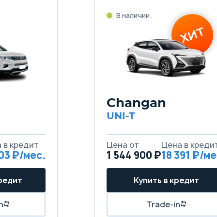
Changan
UNI-T
903
1 544 900 ₽
18 391