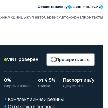
Оставить заявку
8 800 500-03-23
д-ин
Акции
Выкуп авто
Сервис
Автожурнал
Контакты
VIN Проверен
Проверить авто
0%
от 4.5%
Паспорт и в/у
Первый взнос
Ставка
Документы
Комплект зимней резины
Страховка в подарок