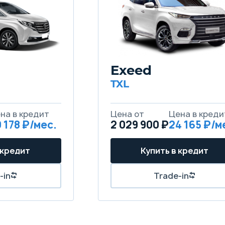
Exeed
TXL
 178
2 029 900 ₽
24 165