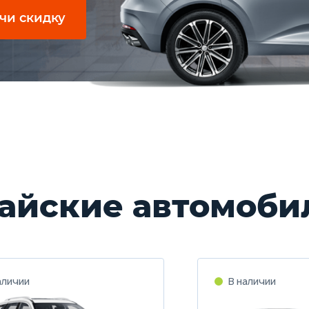
чи скидку
айские автомоби