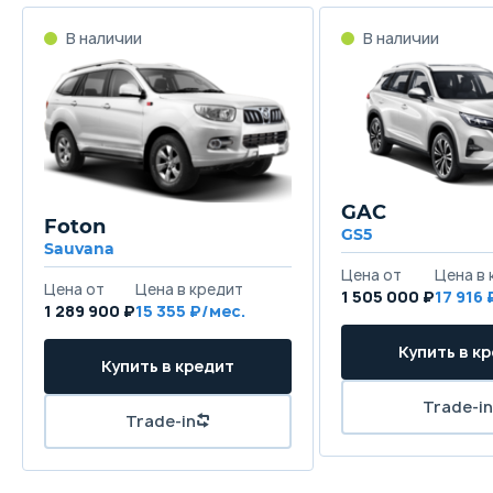
GAC
Foton
GS5
Sauvana
1 505 000 ₽
17 916
1 289 900 ₽
15 355