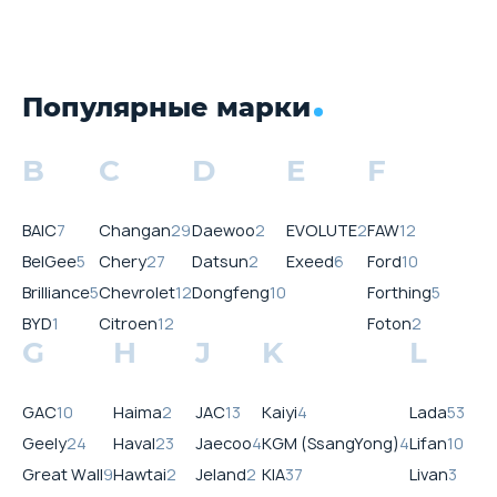
Популярные марки
B
C
D
E
F
BAIC
7
Changan
29
Daewoo
2
EVOLUTE
2
FAW
12
BelGee
5
Chery
27
Datsun
2
Exeed
6
Ford
10
Brilliance
5
Chevrolet
12
Dongfeng
10
Forthing
5
BYD
1
Citroen
12
Foton
2
G
H
J
K
L
GAC
10
Haima
2
JAC
13
Kaiyi
4
Lada
53
Geely
24
Haval
23
Jaecoo
4
KGM (SsangYong)
4
Lifan
10
Great Wall
9
Hawtai
2
Jeland
2
KIA
37
Livan
3