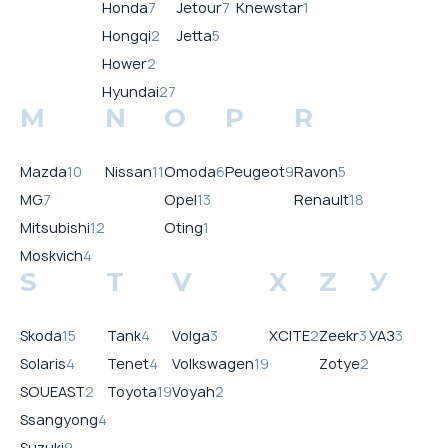
Honda
7
Jetour
7
Knewstar
1
Hongqi
2
Jetta
5
Hower
2
Hyundai
27
M
N
O
P
R
Mazda
10
Nissan
11
Omoda
6
Peugeot
9
Ravon
5
MG
7
Opel
13
Renault
18
Mitsubishi
12
Oting
1
Moskvich
4
S
T
V
X
Z
У
Skoda
15
Tank
4
Volga
3
XCITE
2
Zeekr
3
УАЗ
3
Solaris
4
Tenet
4
Volkswagen
19
Zotye
2
SOUEAST
2
Toyota
19
Voyah
2
Ssangyong
4
Suzuki
9