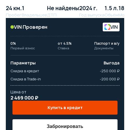
24 км.
1
Не найдены
2024 г.
1.5 л.
181 
Пробег
Владельцев
ДТП
Год выпуска
Объём
Мощн
VIN Проверен
VIN
0%
от 4.5%
Паспорт и в/у
Первый взнос
Ставка
Документы
Параметры
Выгода
Скидка в кредит
-250 000 ₽
Скидка в Trade-in
-200 000 ₽
Цена от
2 469 000 ₽
Купить в кредит
Забронировать