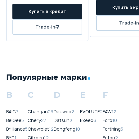
Популярные марки
B
C
D
E
F
BAIC
7
Changan
29
Daewoo
2
EVOLUTE
2
FAW
12
BelGee
5
Chery
27
Datsun
2
Exeed
6
Ford
10
Brilliance
5
Chevrolet
12
Dongfeng
10
Forthing
5
BYD
1
Citroen
12
Foton
2