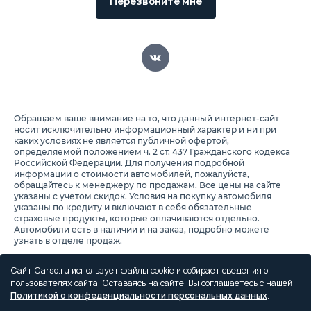
Перезвоните мне
Обращаем ваше внимание на то, что данный интернет-сайт
носит исключительно информационный характер и ни при
каких условиях не является публичной офертой,
определяемой положением ч. 2 ст. 437 Гражданского кодекса
Российской Федерации. Для получения подробной
информации о стоимости автомобилей, пожалуйста,
обращайтесь к менеджеру по продажам. Все цены на сайте
указаны с учетом скидок. Условия на покупку автомобиля
указаны по кредиту и включают в себя обязательные
страховые продукты, которые оплачиваются отдельно.
Автомобили есть в наличии и на заказ, подробно можете
узнать в отделе продаж.
Предоставляя свои персональные данные и используя
настоящий веб-сайт, Вы соглашаетесь с обработкой Ваших
Сайт Carso.ru использует файлы cookie и собирает сведения о
персональных данных и принимаете условия их обработки.
пользователях сайта. Оставаясь на сайте, Вы соглашаетесь с нашей
Политикой о конфеденциальности персональных данных
.
Политика конфиденциальности