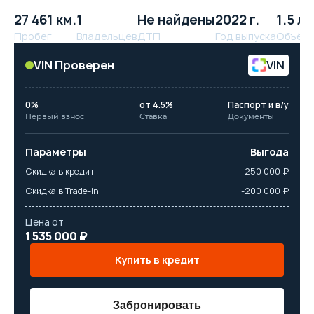
27 461 км.
1
Не найдены
2022 г.
1.5 л.
Пробег
Владельцев
ДТП
Год выпуска
Объём
VIN Проверен
VIN
0%
от 4.5%
Паспорт и в/у
Первый взнос
Ставка
Документы
Параметры
Выгода
Скидка в кредит
-250 000 ₽
Скидка в Trade-in
-200 000 ₽
Цена от
1 535 000 ₽
Купить в кредит
Забронировать