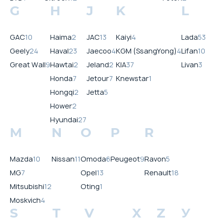
G
H
J
K
L
GAC
10
Haima
2
JAC
13
Kaiyi
4
Lada
53
Geely
24
Haval
23
Jaecoo
4
KGM (SsangYong)
4
Lifan
10
Great Wall
9
Hawtai
2
Jeland
2
KIA
37
Livan
3
Honda
7
Jetour
7
Knewstar
1
Hongqi
2
Jetta
5
Hower
2
Hyundai
27
M
N
O
P
R
Mazda
10
Nissan
11
Omoda
6
Peugeot
9
Ravon
5
MG
7
Opel
13
Renault
18
Mitsubishi
12
Oting
1
Moskvich
4
S
T
V
X
Z
У