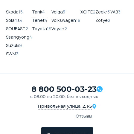
Skoda
15
Tank
4
Volga
3
XCITE
2
Zeekr
3
УАЗ
3
Solaris
4
Tenet
4
Volkswagen
19
Zotye
2
SOUEAST
2
Toyota
19
Voyah
2
Ssangyong
4
Suzuki
9
SWM
3
8 800 500-03-23
с 08:00 по 20:00, без выходных
Привольная улица, 2, к5
Отзывы