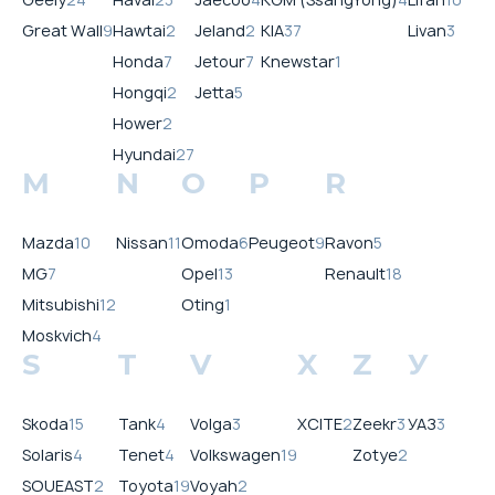
Great Wall
9
Hawtai
2
Jeland
2
KIA
37
Livan
3
Honda
7
Jetour
7
Knewstar
1
Hongqi
2
Jetta
5
Hower
2
Hyundai
27
M
N
O
P
R
Mazda
10
Nissan
11
Omoda
6
Peugeot
9
Ravon
5
MG
7
Opel
13
Renault
18
Mitsubishi
12
Oting
1
Moskvich
4
S
T
V
X
Z
У
Skoda
15
Tank
4
Volga
3
XCITE
2
Zeekr
3
УАЗ
3
Solaris
4
Tenet
4
Volkswagen
19
Zotye
2
SOUEAST
2
Toyota
19
Voyah
2