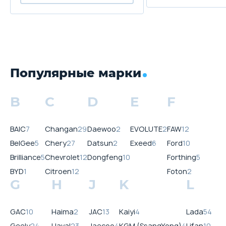
Популярные марки
B
C
D
E
F
BAIC
7
Changan
29
Daewoo
2
EVOLUTE
2
FAW
12
BelGee
5
Chery
27
Datsun
2
Exeed
6
Ford
10
Brilliance
5
Chevrolet
12
Dongfeng
10
Forthing
5
BYD
1
Citroen
12
Foton
2
G
H
J
K
L
GAC
10
Haima
2
JAC
13
Kaiyi
4
Lada
54
Geely
24
Haval
23
Jaecoo
4
KGM (SsangYong)
4
Lifan
10