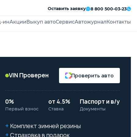
Оставить заявку
8 800 500-03-23
д-ин
Акции
Выкуп авто
Сервис
Автожурнал
Контакты
VIN Проверен
Проверить авто
0%
от 4.5%
Паспорт и в/у
Первый взнос
Ставка
Документы
Комплект зимней резины
Страховка в подарок