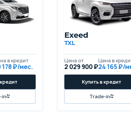
Exeed
TXL
 178
2 029 900 ₽
24 165