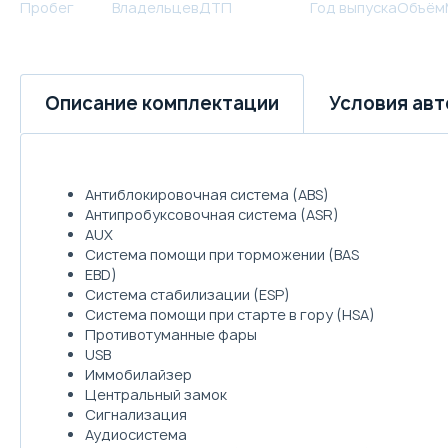
Пробег
Владельцев
ДТП
Год выпуска
Объём
Условия ав
Описание комплектации
Антиблокировочная система (ABS)
Антипробуксовочная система (ASR)
AUX
Система помощи при торможении (BAS
EBD)
Система стабилизации (ESP)
Система помощи при старте в гору (HSA)
Противотуманные фары
USB
Иммобилайзер
Центральный замок
Сигнализация
Аудиосистема