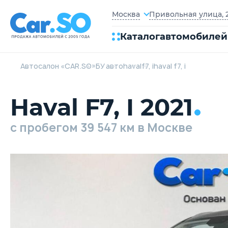
Привольная улица, 2
Москва
Каталог
автомобилей
Автосалон «CAR.SO»
БУ авто
haval
f7, i
haval f7, i
Haval F7, I 2021
c пробегом 39 547 км в Москве