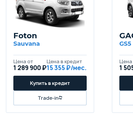
Foton
GA
Sauvana
GS5
1 289 900 ₽
15 355
1 50