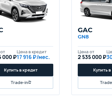
C
GAC
GN8
5 000 ₽
17 916
2 535 000 ₽
30