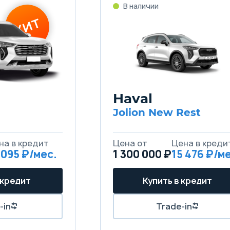
Haval
Jolion New Rest
 095
1 300 000 ₽
15 476