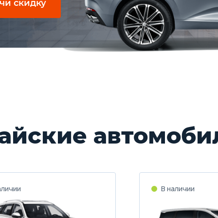
чи скидку
айские автомоби