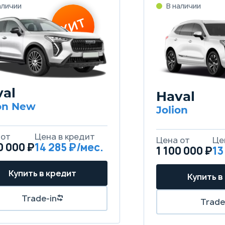
val
Haval
ion New
Jolion
0 000 ₽
14 285
1 100 000 ₽
13