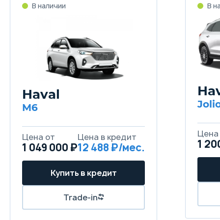
Ha
Haval
Jol
M6
1 20
1 049 000 ₽
12 488