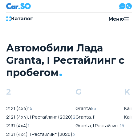
Каталог
Меню
Автокредит
Трейд-ин
Автомобили Лада
Акции
Выкуп авто
Granta, I Рестайлинг с
Сервис
Автожурнал
пробегом
Контакты
2
G
K
8 800 500-03-23
2121 (4x4)
15
Granta
95
Kalina
с 08:00 по 20:00, без выходных
Привольная улица, 2, к5
2121 (4x4), I Рестайлинг (2020)
2
Granta, I
1
Kalina, 
2131 (4x4)
1
Granta, I Рестайлинг
15
Перезвоните мне
2131 (4x4), I Рестайлинг (2020)
3