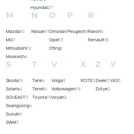
Hyundai
27
M
N
O
P
R
Mazda
10
Nissan
11
Omoda
6
Peugeot
9
Ravon
5
MG
7
Opel
13
Renault
18
Mitsubishi
12
Oting
1
Moskvich
4
S
T
V
X
Z
У
Skoda
15
Tank
4
Volga
3
XCITE
2
Zeekr
3
УАЗ
3
Solaris
4
Tenet
4
Volkswagen
19
Zotye
2
SOUEAST
2
Toyota
19
Voyah
2
Ssangyong
4
Suzuki
9
SWM
3