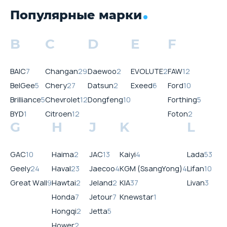
Популярные марки
B
C
D
E
F
BAIC
7
Changan
29
Daewoo
2
EVOLUTE
2
FAW
12
BelGee
5
Chery
27
Datsun
2
Exeed
6
Ford
10
Brilliance
5
Chevrolet
12
Dongfeng
10
Forthing
5
BYD
1
Citroen
12
Foton
2
G
H
J
K
L
GAC
10
Haima
2
JAC
13
Kaiyi
4
Lada
53
Geely
24
Haval
23
Jaecoo
4
KGM (SsangYong)
4
Lifan
10
Great Wall
9
Hawtai
2
Jeland
2
KIA
37
Livan
3
Honda
7
Jetour
7
Knewstar
1
Hongqi
2
Jetta
5
Hower
2