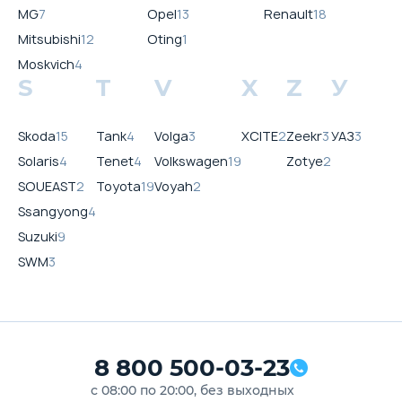
MG
7
Opel
13
Renault
18
Mitsubishi
12
Oting
1
Moskvich
4
S
T
V
X
Z
У
Skoda
15
Tank
4
Volga
3
XCITE
2
Zeekr
3
УАЗ
3
Solaris
4
Tenet
4
Volkswagen
19
Zotye
2
SOUEAST
2
Toyota
19
Voyah
2
Ssangyong
4
Suzuki
9
SWM
3
8 800 500-03-23
с 08:00 по 20:00, без выходных