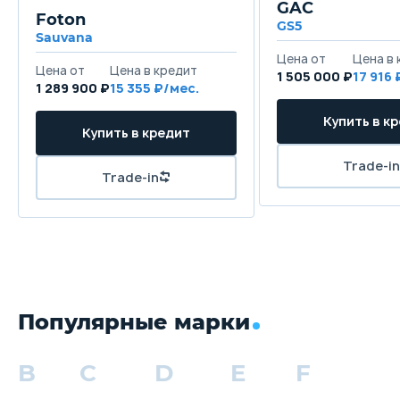
GAC
Foton
GS5
Sauvana
1 505 000 ₽
17 916
1 289 900 ₽
15 355
Популярные марки
B
C
D
E
F