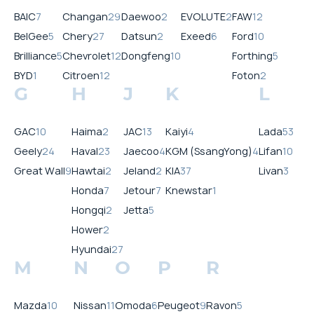
BAIC
7
Changan
29
Daewoo
2
EVOLUTE
2
FAW
12
BelGee
5
Chery
27
Datsun
2
Exeed
6
Ford
10
Brilliance
5
Chevrolet
12
Dongfeng
10
Forthing
5
BYD
1
Citroen
12
Foton
2
G
H
J
K
L
GAC
10
Haima
2
JAC
13
Kaiyi
4
Lada
53
Geely
24
Haval
23
Jaecoo
4
KGM (SsangYong)
4
Lifan
10
Great Wall
9
Hawtai
2
Jeland
2
KIA
37
Livan
3
Honda
7
Jetour
7
Knewstar
1
Hongqi
2
Jetta
5
Hower
2
Hyundai
27
M
N
O
P
R
Mazda
10
Nissan
11
Omoda
6
Peugeot
9
Ravon
5