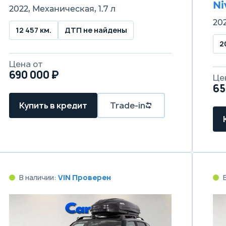
Ni
2022, Механическая, 1.7 л
202
12 457 км.
ДТП не найдены
2
Цена от
690 000 ₽
Це
65
Купить в кредит
Trade-in
В наличии:
VIN Проверен