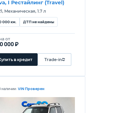
va, I Рестайлинг (Travel)
1, Механическая, 1.7 л
0 000 км.
ДТП не найдены
на от
0 000 ₽
Купить в кредит
Trade-in
В наличии:
VIN Проверен