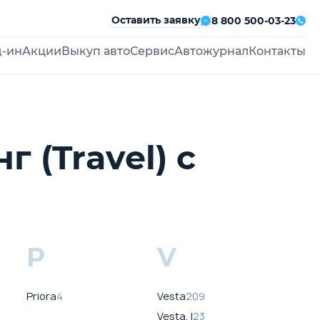
Оставить заявку
8 800 500-03-23
д-ин
Акции
Выкуп авто
Сервис
Автожурнал
Контакты
 (Travel) с
P
V
Priora
4
Vesta
209
Vesta, I
23