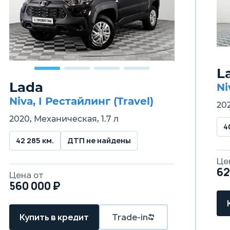
L
Lada
Ni
Niva, I Рестайлинг (Travel)
202
2020, Механическая, 1.7 л
4
42 285 км.
ДТП не найдены
Це
62
Цена от
560 000 ₽
Купить в кредит
Trade-in