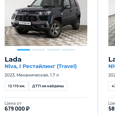
Lada
L
Niva, I Рестайлинг (Travel)
Ni
2023, Механическая, 1.7 л
202
12 119 км.
ДТП не найдены
4
Цена от
Це
679 000 ₽
58