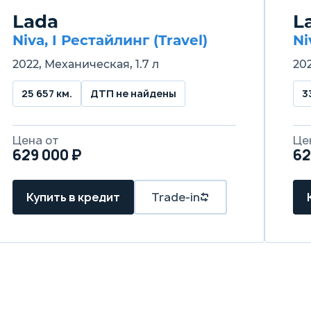
Lada
L
Niva, I Рестайлинг (Travel)
Ni
2022, Механическая, 1.7 л
202
25 657 км.
ДТП не найдены
3
Цена от
Це
629 000 ₽
62
Купить в кредит
Trade-in