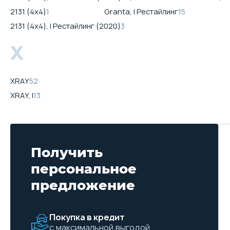
2131 (4x4)
1
Granta, I Рестайлинг
15
2131 (4x4), I Рестайлинг (2020)
3
X
XRAY
52
XRAY, I
13
Получить
персональное
предложение
Покупка в кредит
с максимальной выгодой