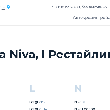
, к5
с 08:00 по 20:00, без выходных
Автокредит
Трей
Niva, I Рестайлинг
L
N
Largus
62
Niva
16
Largus, I
14
Niva Legend
7