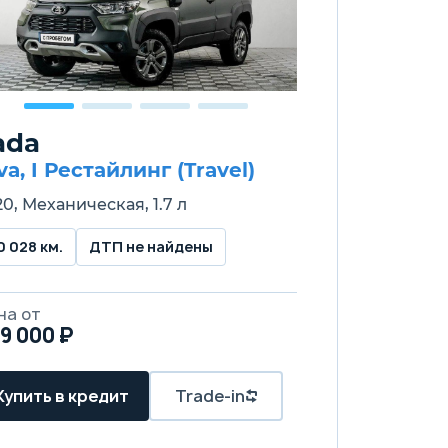
ada
va, I Рестайлинг (Travel)
0, Механическая, 1.7 л
0 028 км.
ДТП не найдены
на от
9 000 ₽
Купить в кредит
Trade-in