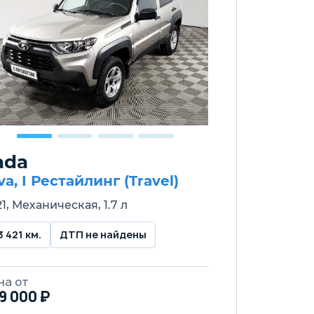
ada
va, I Рестайлинг (Travel)
1, Механическая, 1.7 л
3 421 км.
ДТП не найдены
на от
9 000 ₽