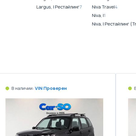
Largus, I Рестайлинг
7
Niva Travel
4
Niva, I
1
Niva, I Рестайлинг (T
В наличии:
VIN Проверен