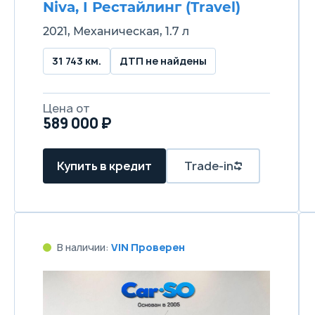
Niva, I Рестайлинг (Travel)
2021, Механическая, 1.7 л
31 743 км.
ДТП не найдены
Цена от
589 000 ₽
Купить в кредит
Trade-in
В наличии:
VIN Проверен