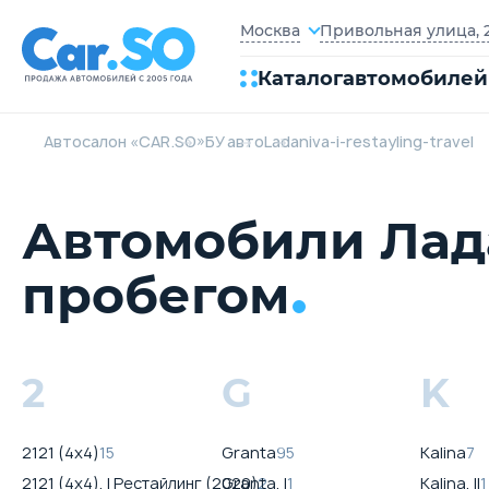
Привольная улица, 2
Москва
Каталог
автомобилей
Автосалон «CAR.SO»
БУ авто
Lada
niva-i-restayling-travel
Автомобили Лада 
пробегом
2
G
K
2121 (4x4)
15
Granta
95
Kalina
7
2121 (4x4), I Рестайлинг (2020)
Granta, I
2
1
Kalina, II
1