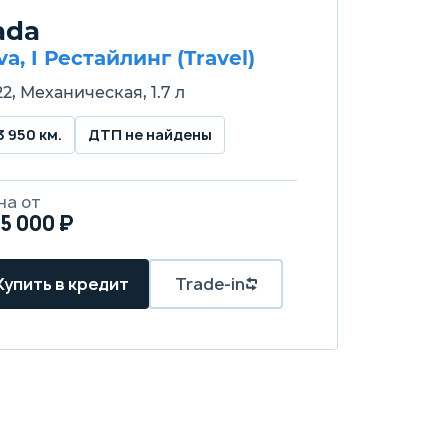
ada
va, I Рестайлинг (Travel)
2, Механическая, 1.7 л
3 950 км.
ДТП не найдены
на от
5 000 ₽
Купить в кредит
Trade-in