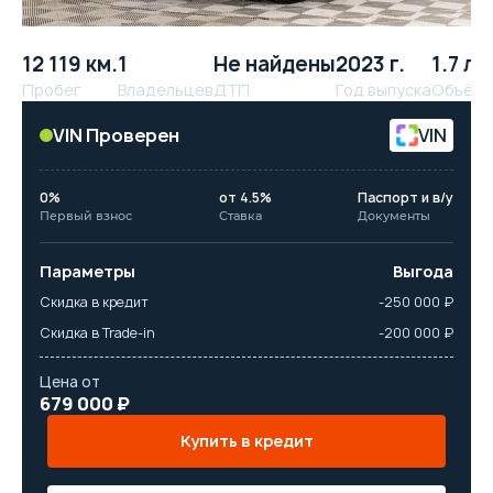
12 119 км.
1
Не найдены
2023 г.
1.7 л.
Пробег
Владельцев
ДТП
Год выпуска
Объём
VIN Проверен
VIN
0%
от 4.5%
Паспорт и в/у
Первый взнос
Ставка
Документы
Параметры
Выгода
Скидка в кредит
-250 000 ₽
Скидка в Trade-in
-200 000 ₽
Цена от
679 000 ₽
Купить в кредит