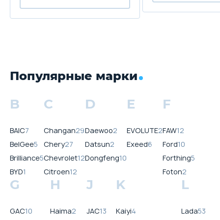
Популярные марки
B
C
D
E
F
BAIC
7
Changan
29
Daewoo
2
EVOLUTE
2
FAW
12
BelGee
5
Chery
27
Datsun
2
Exeed
6
Ford
10
Brilliance
5
Chevrolet
12
Dongfeng
10
Forthing
5
BYD
1
Citroen
12
Foton
2
G
H
J
K
L
GAC
10
Haima
2
JAC
13
Kaiyi
4
Lada
53