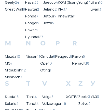
Geely
24
Haval
23
Jaecoo
4
KGM (SsangYong)
4
Lifan
10
Great Wall
9
Hawtai
2
Jeland
2
KIA
37
Livan
3
Honda
7
Jetour
7
Knewstar
1
Hongqi
2
Jetta
5
Hower
2
Hyundai
27
M
N
O
P
R
Mazda
10
Nissan
11
Omoda
6
Peugeot
9
Ravon
5
MG
7
Opel
13
Renault
18
Mitsubishi
12
Oting
1
Moskvich
4
S
T
V
X
Z
У
Skoda
15
Tank
4
Volga
3
XCITE
2
Zeekr
3
УАЗ
3
Solaris
4
Tenet
4
Volkswagen
19
Zotye
2