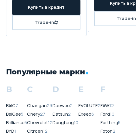
Популярные марки
B
C
D
E
F
BAIC
7
Changan
29
Daewoo
2
EVOLUTE
2
FAW
12
BelGee
5
Chery
27
Datsun
2
Exeed
6
Ford
10
Brilliance
5
Chevrolet
12
Dongfeng
10
Forthing
5
BYD
1
Citroen
12
Foton
2