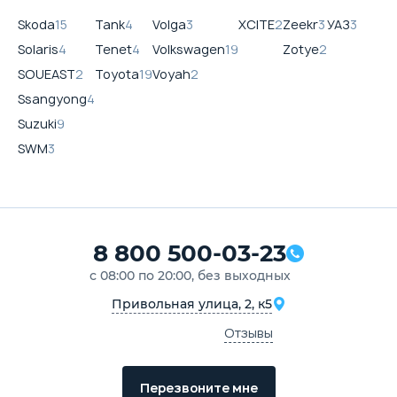
Skoda
15
Tank
4
Volga
3
XCITE
2
Zeekr
3
УАЗ
3
Solaris
4
Tenet
4
Volkswagen
19
Zotye
2
SOUEAST
2
Toyota
19
Voyah
2
Ssangyong
4
Suzuki
9
SWM
3
8 800 500-03-23
с 08:00 по 20:00, без выходных
Привольная улица, 2, к5
Отзывы
Перезвоните мне