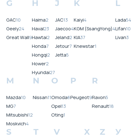
G
H
J
K
L
GAC
10
Haima
2
JAC
13
Kaiyi
4
Lada
54
Geely
24
Haval
23
Jaecoo
4
KGM (SsangYong)
4
Lifan
10
Great Wall
9
Hawtai
2
Jeland
2
KIA
37
Livan
3
Honda
7
Jetour
7
Knewstar
1
Hongqi
2
Jetta
5
Hower
2
Hyundai
27
M
N
O
P
R
Mazda
10
Nissan
11
Omoda
6
Peugeot
9
Ravon
5
MG
7
Opel
13
Renault
18
Mitsubishi
12
Oting
1
Moskvich
4
S
T
V
X
Z
У