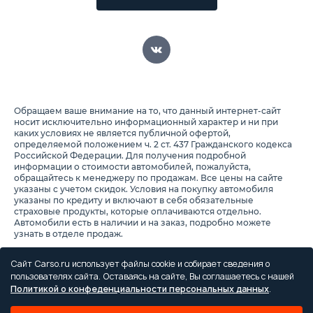
Обращаем ваше внимание на то, что данный интернет-сайт
носит исключительно информационный характер и ни при
каких условиях не является публичной офертой,
определяемой положением ч. 2 ст. 437 Гражданского кодекса
Российской Федерации. Для получения подробной
информации о стоимости автомобилей, пожалуйста,
обращайтесь к менеджеру по продажам. Все цены на сайте
указаны с учетом скидок. Условия на покупку автомобиля
указаны по кредиту и включают в себя обязательные
страховые продукты, которые оплачиваются отдельно.
Автомобили есть в наличии и на заказ, подробно можете
узнать в отделе продаж.
Предоставляя свои персональные данные и используя
настоящий веб-сайт, Вы соглашаетесь с обработкой Ваших
Сайт Carso.ru использует файлы cookie и собирает сведения о
персональных данных и принимаете условия их обработки.
пользователях сайта. Оставаясь на сайте, Вы соглашаетесь с нашей
Политикой о конфеденциальности персональных данных
.
Политика конфиденциальности
Правила проведения акций