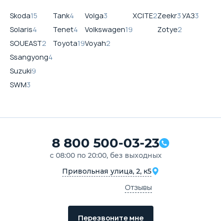
Skoda
15
Tank
4
Volga
3
XCITE
2
Zeekr
3
УАЗ
3
Solaris
4
Tenet
4
Volkswagen
19
Zotye
2
SOUEAST
2
Toyota
19
Voyah
2
Ssangyong
4
Suzuki
9
SWM
3
8 800 500-03-23
с 08:00 по 20:00, без выходных
Привольная улица, 2, к5
Отзывы
Перезвоните мне