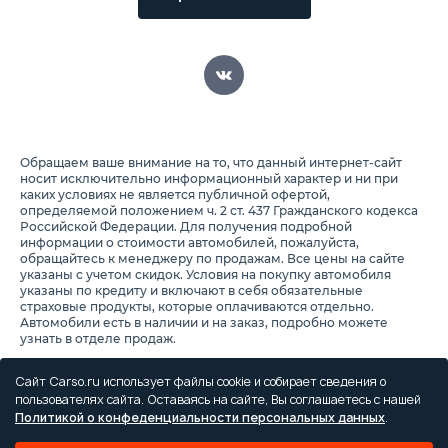
Обращаем ваше внимание на то, что данный интернет-сайт
носит исключительно информационный характер и ни при
каких условиях не является публичной офертой,
определяемой положением ч. 2 ст. 437 Гражданского кодекса
Российской Федерации. Для получения подробной
информации о стоимости автомобилей, пожалуйста,
обращайтесь к менеджеру по продажам. Все цены на сайте
указаны с учетом скидок. Условия на покупку автомобиля
указаны по кредиту и включают в себя обязательные
страховые продукты, которые оплачиваются отдельно.
Автомобили есть в наличии и на заказ, подробно можете
узнать в отделе продаж.
Предоставляя свои персональные данные и используя
настоящий веб-сайт, Вы соглашаетесь с обработкой Ваших
Сайт Carso.ru использует файлы cookie и собирает сведения о
персональных данных и принимаете условия их обработки.
пользователях сайта. Оставаясь на сайте, Вы соглашаетесь с нашей
Политикой о конфеденциальности персональных данных
.
Политика конфиденциальности