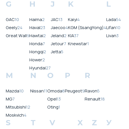
G
H
J
K
L
GAC
10
Haima
2
JAC
13
Kaiyi
4
Lada
54
Geely
24
Haval
23
Jaecoo
4
KGM (SsangYong)
4
Lifan
10
Great Wall
9
Hawtai
2
Jeland
2
KIA
37
Livan
3
Honda
7
Jetour
7
Knewstar
1
Hongqi
2
Jetta
5
Hower
2
Hyundai
27
M
N
O
P
R
Mazda
10
Nissan
11
Omoda
6
Peugeot
9
Ravon
5
MG
7
Opel
13
Renault
18
Mitsubishi
12
Oting
1
Moskvich
4
S
T
V
X
Z
У