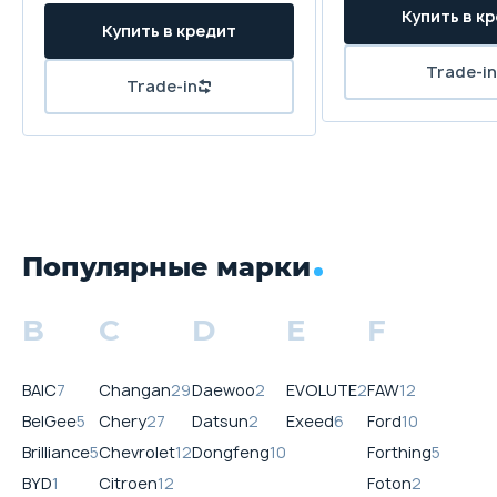
Популярные марки
B
C
D
E
F
BAIC
7
Changan
29
Daewoo
2
EVOLUTE
2
FAW
12
BelGee
5
Chery
27
Datsun
2
Exeed
6
Ford
10
Brilliance
5
Chevrolet
12
Dongfeng
10
Forthing
5
BYD
1
Citroen
12
Foton
2