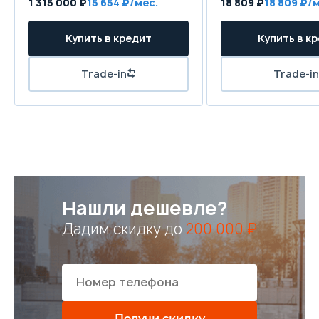
1 315 000 ₽
15 654 ₽/мес.
18 809 ₽
18 809 ₽/
Купить в кредит
Купить в к
Trade-in
Trade-in
Нашли дешевле?
Дадим скидку до
200 000 ₽
Получи скидку