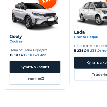
Lada
Geely
Granta Седан
Coolray
5 238 ₽
5 238
12 107 ₽
12 107