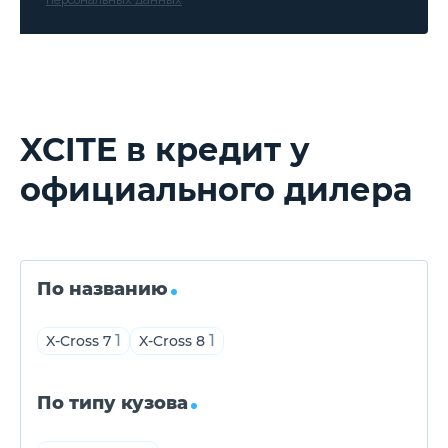
XCITE в кредит у
официального дилера
По названию
1
1
X-Cross 7
X-Cross 8
По типу кузова