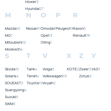
Hower
2
Hyundai
27
M
N
O
P
R
Mazda
10
Nissan
11
Omoda
6
Peugeot
9
Ravon
5
MG
7
Opel
13
Renault
18
Mitsubishi
12
Oting
1
Moskvich
4
S
T
V
X
Z
У
Skoda
15
Tank
4
Volga
3
XCITE
2
Zeekr
3
УАЗ
3
Solaris
4
Tenet
4
Volkswagen
19
Zotye
2
SOUEAST
2
Toyota
19
Voyah
2
Ssangyong
4
Suzuki
9
SWM
3