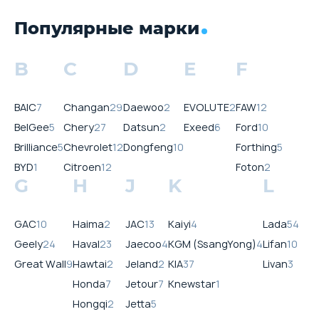
Популярные марки
B
C
D
E
F
BAIC
7
Changan
29
Daewoo
2
EVOLUTE
2
FAW
12
BelGee
5
Chery
27
Datsun
2
Exeed
6
Ford
10
Brilliance
5
Chevrolet
12
Dongfeng
10
Forthing
5
BYD
1
Citroen
12
Foton
2
G
H
J
K
L
GAC
10
Haima
2
JAC
13
Kaiyi
4
Lada
54
Geely
24
Haval
23
Jaecoo
4
KGM (SsangYong)
4
Lifan
10
Great Wall
9
Hawtai
2
Jeland
2
KIA
37
Livan
3
Honda
7
Jetour
7
Knewstar
1
Hongqi
2
Jetta
5