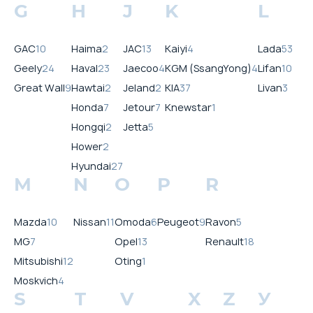
G
H
J
K
L
GAC
10
Haima
2
JAC
13
Kaiyi
4
Lada
53
Geely
24
Haval
23
Jaecoo
4
KGM (SsangYong)
4
Lifan
10
Great Wall
9
Hawtai
2
Jeland
2
KIA
37
Livan
3
Honda
7
Jetour
7
Knewstar
1
Hongqi
2
Jetta
5
Hower
2
Hyundai
27
M
N
O
P
R
Mazda
10
Nissan
11
Omoda
6
Peugeot
9
Ravon
5
MG
7
Opel
13
Renault
18
Mitsubishi
12
Oting
1
Moskvich
4
S
T
V
X
Z
У