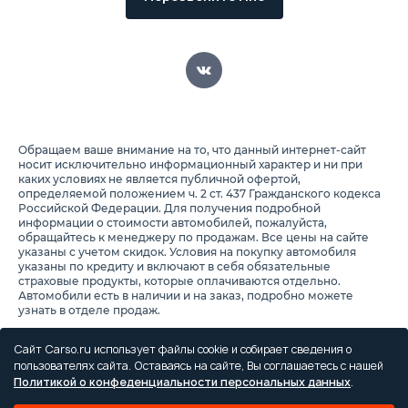
Обращаем ваше внимание на то, что данный интернет-сайт
носит исключительно информационный характер и ни при
каких условиях не является публичной офертой,
определяемой положением ч. 2 ст. 437 Гражданского кодекса
Российской Федерации. Для получения подробной
информации о стоимости автомобилей, пожалуйста,
обращайтесь к менеджеру по продажам. Все цены на сайте
указаны с учетом скидок. Условия на покупку автомобиля
указаны по кредиту и включают в себя обязательные
страховые продукты, которые оплачиваются отдельно.
Автомобили есть в наличии и на заказ, подробно можете
узнать в отделе продаж.
Предоставляя свои персональные данные и используя
настоящий веб-сайт, Вы соглашаетесь с обработкой Ваших
Сайт Carso.ru использует файлы cookie и собирает сведения о
персональных данных и принимаете условия их обработки.
пользователях сайта. Оставаясь на сайте, Вы соглашаетесь с нашей
Политикой о конфеденциальности персональных данных
.
Политика конфиденциальности