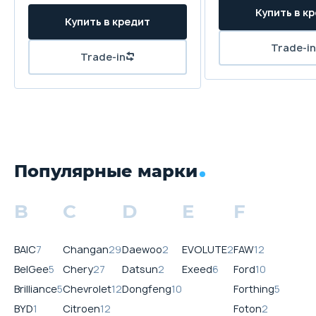
Популярные марки
B
C
D
E
F
BAIC
7
Changan
29
Daewoo
2
EVOLUTE
2
FAW
12
BelGee
5
Chery
27
Datsun
2
Exeed
6
Ford
10
Brilliance
5
Chevrolet
12
Dongfeng
10
Forthing
5
BYD
1
Citroen
12
Foton
2