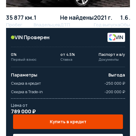
35 877 км.
1
Не найдены
2021 г.
1.6 л.
Пробег
Владельцев
ДТП
Год выпуска
Объём
VIN Проверен
VIN
0%
от 4.5%
Паспорт и в/у
Первый взнос
Ставка
Документы
Параметры
Выгода
Скидка в кредит
-250 000 ₽
Скидка в Trade-in
-200 000 ₽
Цена от
789 000 ₽
Купить в кредит