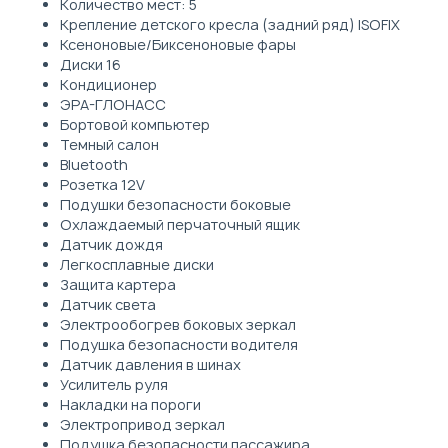
Количество мест: 5
Крепление детского кресла (задний ряд) ISOFIX
Ксеноновые/Биксеноновые фары
Диски 16
Кондиционер
ЭРА-ГЛОНАСС
Бортовой компьютер
Темный салон
Bluetooth
Розетка 12V
Подушки безопасности боковые
Охлаждаемый перчаточный ящик
Датчик дождя
Легкосплавные диски
Защита картера
Датчик света
Электрообогрев боковых зеркал
Подушка безопасности водителя
Датчик давления в шинах
Усилитель руля
Накладки на пороги
Электропривод зеркал
Подушка безопасности пассажира