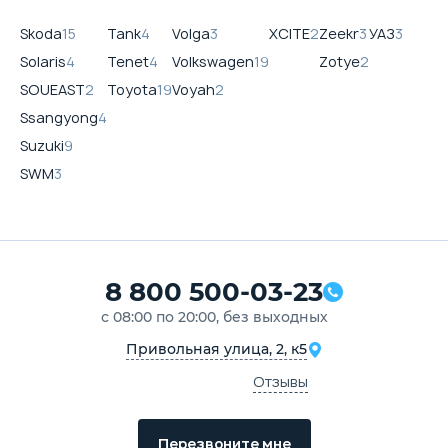
Skoda
15
Tank
4
Volga
3
XCITE
2
Zeekr
3
УАЗ
3
Solaris
4
Tenet
4
Volkswagen
19
Zotye
2
SOUEAST
2
Toyota
19
Voyah
2
Ssangyong
4
Suzuki
9
SWM
3
8 800 500-03-23
с 08:00 по 20:00, без выходных
Привольная улица, 2, к5
Отзывы
Перезвоните мне