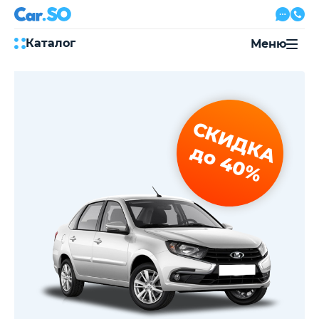
Каталог
Меню
Автокредит
Трейд-ин
Акции
СКИДКА
Выкуп авто
Сервис
до 40%
Автожурнал
Контакты
8 800 500-03-23
с 08:00 по 20:00, без выходных
Привольная улица, 2, к5
Перезвоните мне