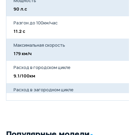
Мощность
90 л.с
10
Разгон до 100км/час
11.2 с
12
Максимальная скорость
179 км/ч
1
Расход в городском цикле
9.1/100км
8
Расход в загородном цикле
5.3/100км
5
Расход в смешанном цикле
6.8/100км
6
Популярные модели
Объем топливного бака