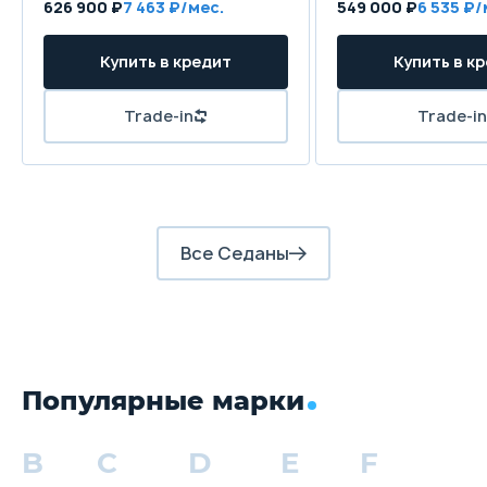
626 900 ₽
7 463 ₽/мес.
549 000 ₽
6 535 ₽/
Дисковые
Д
Купить в кредит
Купить в к
Задние тормоза
Барабанные
Б
Trade-in
Trade-in
Все Седаны
Популярные марки
B
C
D
E
F