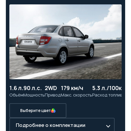
1.6 л.
90 л.с.
2WD
179 км/ч
5.3 л./100км
11
Объём
Мощность
Привод
Макс. скорость
Расход топлива
Ра
Выберите цвет
Подробнее о комплектации