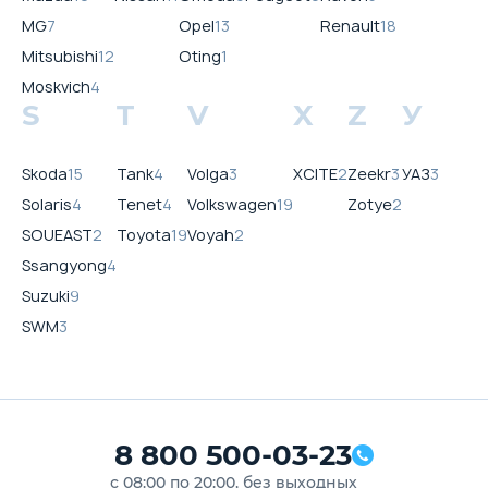
MG
7
Opel
13
Renault
18
Mitsubishi
12
Oting
1
Moskvich
4
S
T
V
X
Z
У
Skoda
15
Tank
4
Volga
3
XCITE
2
Zeekr
3
УАЗ
3
Solaris
4
Tenet
4
Volkswagen
19
Zotye
2
SOUEAST
2
Toyota
19
Voyah
2
Ssangyong
4
Suzuki
9
SWM
3
8 800 500-03-23
с 08:00 по 20:00, без выходных