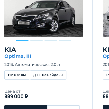
KIA
K
Optima, III
Op
2013, Автоматическая, 2.0 л
201
112 078 км.
ДТП не найдены
1
Цена от
Це
889 000 ₽
88