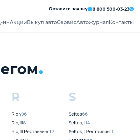
Оставить заявку
8 800 500-03-23
д-ин
Акции
Выкуп авто
Сервис
Автожурнал
Контакты
бегом
R
S
Rio
496
Seltos
66
Rio, III
8
Seltos, I
14
Rio, III Рестайлинг
12
Seltos, I Рестайлинг
1