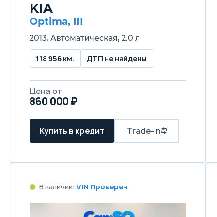
KIA
Optima, III
2013, Автоматическая, 2.0 л
118 956 км.
ДТП не найдены
Цена от
860 000 ₽
Купить в кредит
Trade-in
В наличии:
VIN Проверен