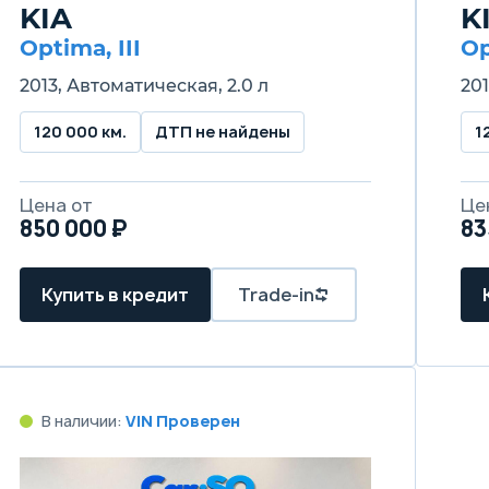
KIA
K
Optima, III
Op
2013, Автоматическая, 2.0 л
201
120 000 км.
ДТП не найдены
1
Цена от
Це
850 000 ₽
83
Купить в кредит
Trade-in
В наличии:
VIN Проверен