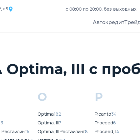
, к5
с 08:00 по 20:00, без выходных
Автокредит
Трей
Optima, III с про
O
P
7
Optima
182
Picanto
34
I
3
Optima, III
7
Proceed
6
I Рестайлинг
5
Optima, III Рестайлинг
8
Proceed, I
4