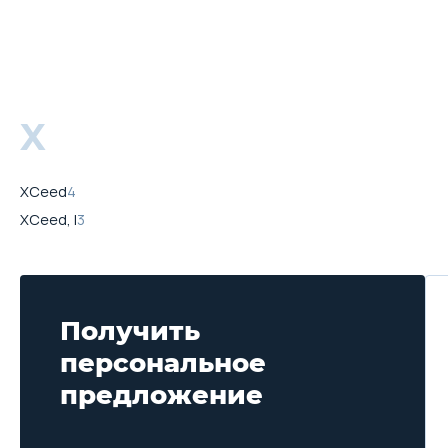
X
XCeed
4
XCeed, I
3
Получить
персональное
предложение