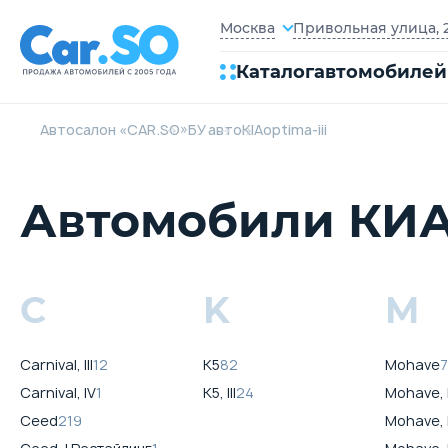
Привольная улица, 2
Москва
Каталог
автомобилей
Автосалон «CAR.SO»
БУ авто
KIA
optima-iii
Автомобили КИА 
C
K
M
Carnival, III
12
K5
82
Mohave
Carnival, IV
1
K5, III
24
Mohave, 
Ceed
219
Mohave, 