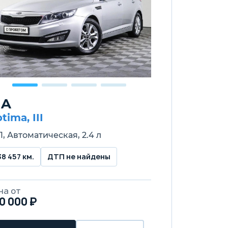
IA
tima, III
1, Автоматическая, 2.4 л
38 457 км.
ДТП не найдены
на от
0 000 ₽