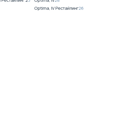
I Рестайлинг 2
3
Optima, IV
28
Optima, IV Рестайлинг
26