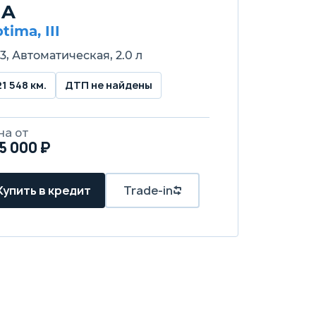
IA
tima, III
3, Автоматическая, 2.0 л
21 548 км.
ДТП не найдены
на от
5 000 ₽
Купить в кредит
Trade-in