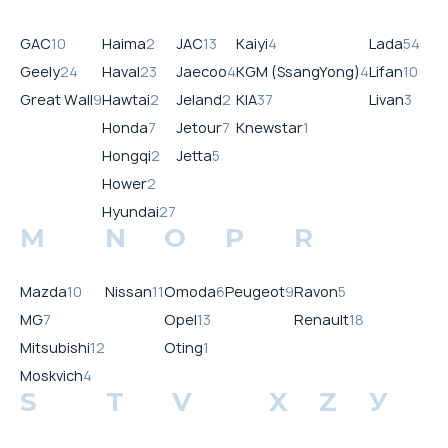
GAC
10
Haima
2
JAC
13
Kaiyi
4
Lada
54
Geely
24
Haval
23
Jaecoo
4
KGM (SsangYong)
4
Lifan
10
Great Wall
9
Hawtai
2
Jeland
2
KIA
37
Livan
3
Honda
7
Jetour
7
Knewstar
1
Hongqi
2
Jetta
5
Hower
2
Hyundai
27
M
N
O
P
R
Mazda
10
Nissan
11
Omoda
6
Peugeot
9
Ravon
5
MG
7
Opel
13
Renault
18
Mitsubishi
12
Oting
1
Moskvich
4
S
T
V
X
Z
У