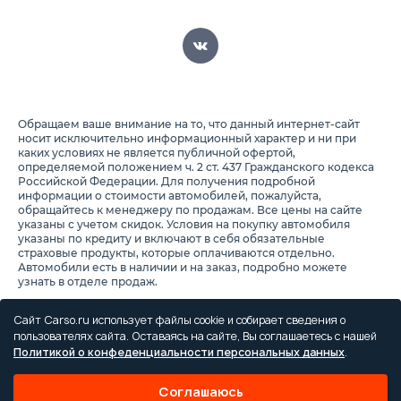
Обращаем ваше внимание на то, что данный интернет-сайт
носит исключительно информационный характер и ни при
каких условиях не является публичной офертой,
определяемой положением ч. 2 ст. 437 Гражданского кодекса
Российской Федерации. Для получения подробной
информации о стоимости автомобилей, пожалуйста,
обращайтесь к менеджеру по продажам. Все цены на сайте
указаны с учетом скидок. Условия на покупку автомобиля
указаны по кредиту и включают в себя обязательные
страховые продукты, которые оплачиваются отдельно.
Автомобили есть в наличии и на заказ, подробно можете
узнать в отделе продаж.
Предоставляя свои персональные данные и используя
настоящий веб-сайт, Вы соглашаетесь с обработкой Ваших
Сайт Carso.ru использует файлы cookie и собирает сведения о
персональных данных и принимаете условия их обработки.
пользователях сайта. Оставаясь на сайте, Вы соглашаетесь с нашей
Политикой о конфеденциальности персональных данных
.
Политика конфиденциальности
Правила проведения акций
Соглашаюсь