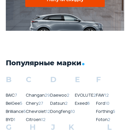
Популярные марки
B
C
D
E
F
BAIC
7
Changan
29
Daewoo
2
EVOLUTE
2
FAW
12
BelGee
5
Chery
27
Datsun
2
Exeed
6
Ford
10
Brilliance
5
Chevrolet
12
Dongfeng
10
Forthing
5
BYD
1
Citroen
12
Foton
2
G
H
J
K
L