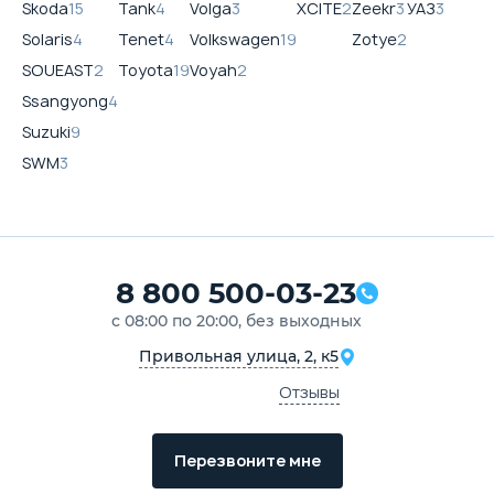
Skoda
15
Tank
4
Volga
3
XCITE
2
Zeekr
3
УАЗ
3
Solaris
4
Tenet
4
Volkswagen
19
Zotye
2
SOUEAST
2
Toyota
19
Voyah
2
Ssangyong
4
Suzuki
9
SWM
3
8 800 500-03-23
с 08:00 по 20:00, без выходных
Привольная улица, 2, к5
Отзывы
Перезвоните мне