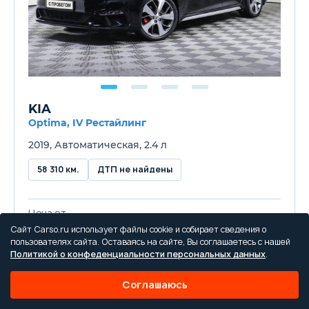
KIA
Optima, IV Рестайлинг
2019, Автоматическая, 2.4 л
58 310 км.
ДТП не найдены
Цена от
1 149 000 ₽
Сайт Carso.ru использует файлы cookie и собирает сведения о
пользователях сайта. Оставаясь на сайте, Вы соглашаетесь с нашей
Политикой о конфеденциальности персональных данных
.
Купить в кредит
Соглашаюсь
Trade-in