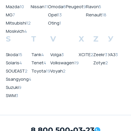
Mazda
10
Nissan
11
Omoda
6
Peugeot
9
Ravon
5
MG
7
Opel
13
Renault
18
Mitsubishi
12
Oting
1
Moskvich
4
S
T
V
X
Z
У
Skoda
15
Tank
4
Volga
3
XCITE
2
Zeekr
3
УАЗ
3
Solaris
4
Tenet
4
Volkswagen
19
Zotye
2
SOUEAST
2
Toyota
19
Voyah
2
Ssangyong
4
Suzuki
9
SWM
3
8 800 500-03-23