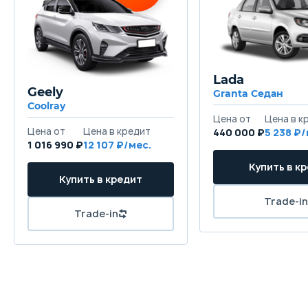
Lada
Geely
Granta Седан
Coolray
440 000 ₽
5 238
1 016 990 ₽
12 107