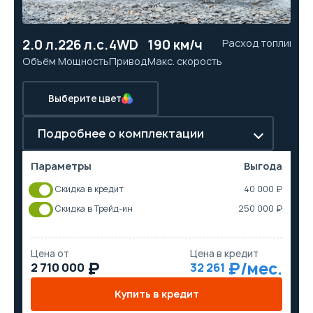
2.0 л.
226 л.с.
4WD
190 км/ч
Расход топлива
11
Объём
Мощность
Привод
Макс. скорость
Ра
Выберите цвет
Подробнее о комплектации
Параметры
Выгода
Скидка в кредит
40 000 ₽
Скидка в Трейд-ин
250 000 ₽
Цена от
Цена в кредит
2 710 000
32 261
Купить в кредит