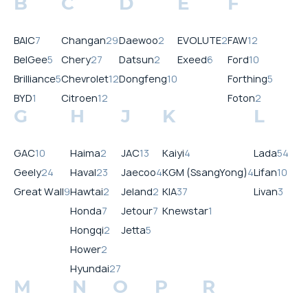
B
C
D
E
F
BAIC
7
Changan
29
Daewoo
2
EVOLUTE
2
FAW
12
BelGee
5
Chery
27
Datsun
2
Exeed
6
Ford
10
Brilliance
5
Chevrolet
12
Dongfeng
10
Forthing
5
BYD
1
Citroen
12
Foton
2
G
H
J
K
L
GAC
10
Haima
2
JAC
13
Kaiyi
4
Lada
54
Geely
24
Haval
23
Jaecoo
4
KGM (SsangYong)
4
Lifan
10
Great Wall
9
Hawtai
2
Jeland
2
KIA
37
Livan
3
Honda
7
Jetour
7
Knewstar
1
Hongqi
2
Jetta
5
Hower
2
Hyundai
27
M
N
O
P
R