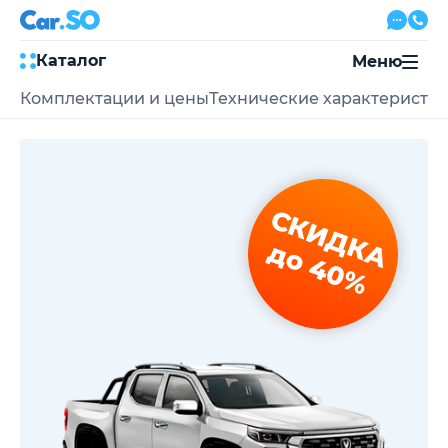
Каталог
Меню
Комплектации и цены
Технические характеристи
Автокредит
Трейд-ин
Акции
Выкуп авто
Сервис
СКИДКА
Автожурнал
Контакты
до 40%
8 800 500-03-23
с 08:00 по 20:00, без выходных
Привольная улица, 2, к5
Перезвоните мне