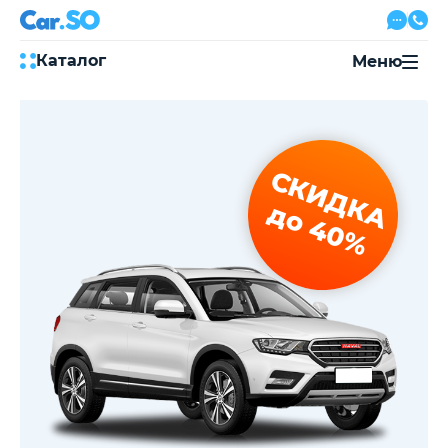
Каталог
Меню
Автокредит
Трейд-ин
Акции
СКИДКА
Выкуп авто
Сервис
до 40%
Автожурнал
Контакты
8 800 500-03-23
с 08:00 по 20:00, без выходных
Привольная улица, 2, к5
Перезвоните мне