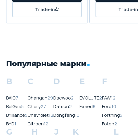
от открывания изнутри
("детский замок")
Trade-in
Trade-in
Иммобилайзер
Противоугонная
сигнализация (звуковое и
визуальное оповещение)
Запасное колесо Т155/90
R18 (докатка)
Электромагнитный замок
крышки бензобака
Популярные марки
B
C
D
E
F
BAIC
7
Changan
29
Daewoo
2
EVOLUTE
2
FAW
12
BelGee
5
Chery
27
Datsun
2
Exeed
6
Ford
10
Brilliance
5
Chevrolet
12
Dongfeng
10
Forthing
5
BYD
1
Citroen
12
Foton
2
G
H
J
K
L