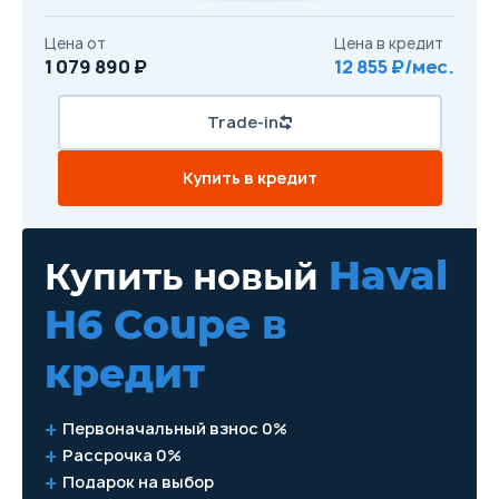
Цена от
Цена в кредит
1 079 890 ₽
12 855 ₽/мес.
Trade-in
Купить в кредит
Haval
Купить новый
H6 Coupe
в
кредит
Первоначальный взнос 0%
Рассрочка 0%
Подарок на выбор