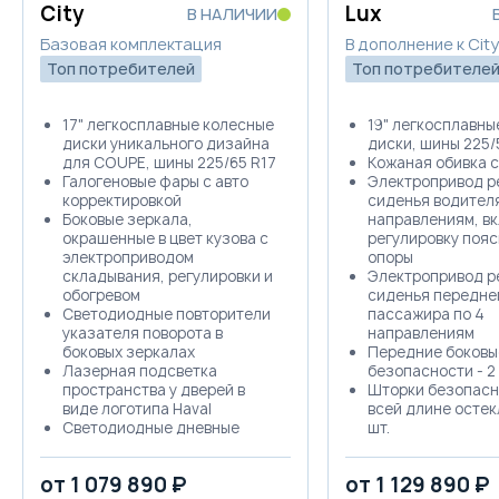
City
Lux
В НАЛИЧИИ
Базовая комплектация
В дополнение к City
Топ потребителей
Топ потребителе
17" легкосплавные колесные
19" легкосплавны
диски уникального дизайна
диски, шины 225/
для COUPE, шины 225/65 R17
Кожаная обивка 
Галогеновые фары с авто
Электропривод р
корректировкой
сиденья водителя
Боковые зеркала,
направлениям, в
окрашенные в цвет кузова с
регулировку поя
электроприводом
опоры
складывания, регулировки и
Электропривод р
обогревом
сиденья передне
Светодиодные повторители
пассажира по 4
указателя поворота в
направлениям
боковых зеркалах
Передние боковы
Лазерная подсветка
безопасности - 2 
пространства у дверей в
Шторки безопасн
виде логотипа Haval
всей длине остек
Светодиодные дневные
шт.
ходовые огни
Водоотталкивающ
Светодиодный стоп-сигнал в
передних дверей
от 1 079 890 ₽
от 1 129 890 ₽
верхней части двери