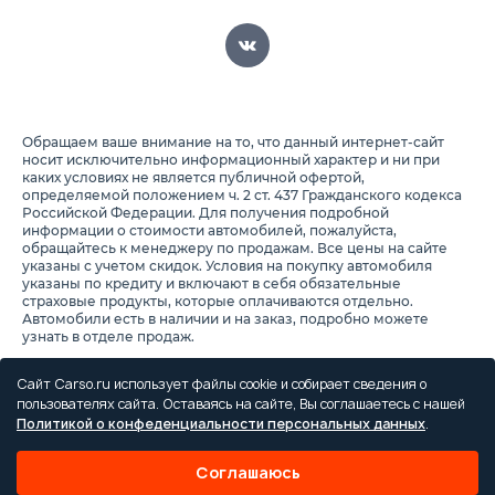
Обращаем ваше внимание на то, что данный интернет-сайт
носит исключительно информационный характер и ни при
каких условиях не является публичной офертой,
определяемой положением ч. 2 ст. 437 Гражданского кодекса
Российской Федерации. Для получения подробной
информации о стоимости автомобилей, пожалуйста,
обращайтесь к менеджеру по продажам. Все цены на сайте
указаны с учетом скидок. Условия на покупку автомобиля
указаны по кредиту и включают в себя обязательные
страховые продукты, которые оплачиваются отдельно.
Автомобили есть в наличии и на заказ, подробно можете
узнать в отделе продаж.
Предоставляя свои персональные данные и используя
настоящий веб-сайт, Вы соглашаетесь с обработкой Ваших
Сайт Carso.ru использует файлы cookie и собирает сведения о
персональных данных и принимаете условия их обработки.
пользователях сайта. Оставаясь на сайте, Вы соглашаетесь с нашей
Политикой о конфеденциальности персональных данных
.
Политика конфиденциальности
Правила проведения акций
Соглашаюсь