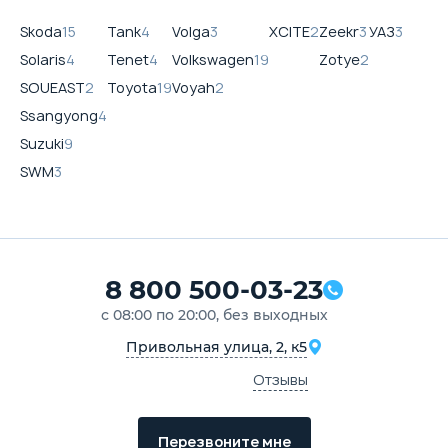
Skoda
15
Tank
4
Volga
3
XCITE
2
Zeekr
3
УАЗ
3
Solaris
4
Tenet
4
Volkswagen
19
Zotye
2
SOUEAST
2
Toyota
19
Voyah
2
Ssangyong
4
Suzuki
9
SWM
3
8 800 500-03-23
с 08:00 по 20:00, без выходных
Привольная улица, 2, к5
Отзывы
Перезвоните мне