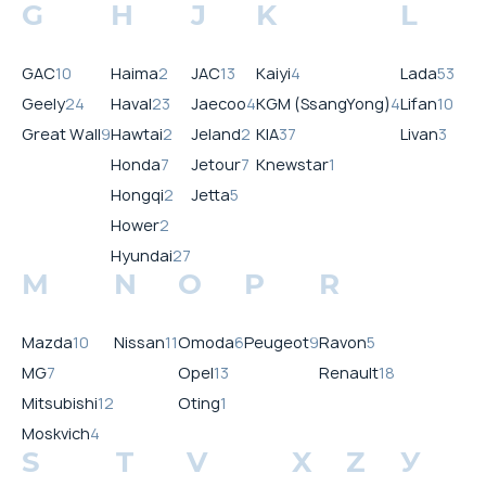
G
H
J
K
L
GAC
10
Haima
2
JAC
13
Kaiyi
4
Lada
53
Geely
24
Haval
23
Jaecoo
4
KGM (SsangYong)
4
Lifan
10
Great Wall
9
Hawtai
2
Jeland
2
KIA
37
Livan
3
Honda
7
Jetour
7
Knewstar
1
Hongqi
2
Jetta
5
Hower
2
Hyundai
27
M
N
O
P
R
Mazda
10
Nissan
11
Omoda
6
Peugeot
9
Ravon
5
MG
7
Opel
13
Renault
18
Mitsubishi
12
Oting
1
Moskvich
4
S
T
V
X
Z
У