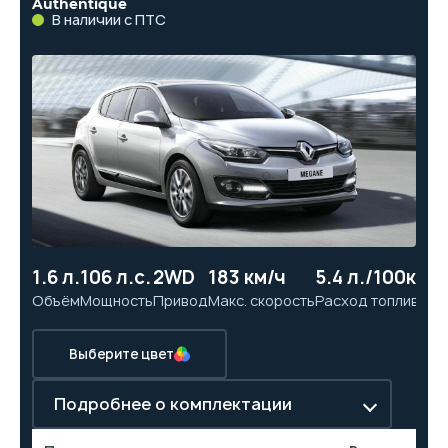
Authentique
В наличии с ПТС
1.6 л.
106 л.с.
2WD
183 км/ч
5.4 л./100км
11
Объём
Мощность
Привод
Макс. скорость
Расход топлива
Ра
Выберите цвет
Подробнее о комплектации