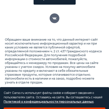
Обращаем ваше внимание на то, что данный интернет-сайт
носит исключительно информационный характер и ни при
каких условиях не является публичной офертой,
определяемой положением ч. 2 ст. 437 Гражданского кодекса
Российской Федерации. Для получения подробной
информации о стоимости автомобилей, пожалуйста,
обращайтесь к менеджеру по продажам. Все цены на сайте
указаны с учетом скидок. Условия на покупку автомобиля
указаны по кредиту и включают в себя обязательные
страховые продукты, которые оплачиваются отдельно.
Автомобили есть в наличии и на заказ, подробно можете
узнать в отделе продаж.
Предоставляя свои персональные данные и используя
настоящий веб-сайт, Вы соглашаетесь с обработкой Ваших
Сайт Carso.ru использует файлы cookie и собирает сведения о
персональных данных и принимаете условия их обработки.
пользователях сайта. Оставаясь на сайте, Вы соглашаетесь с нашей
Политикой о конфеденциальности персональных данных
.
Политика конфиденциальности