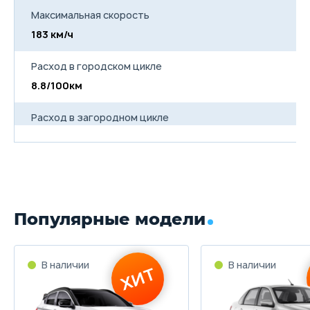
Максимальная скорость
183 км/ч
17
Расход в городском цикле
8.8/100км
8
Расход в загородном цикле
5.4/100км
5
Расход в смешанном цикле
6.7/100км
6
Популярные модели
Объем топливного бака
60 л
60
Длина
4295 мм
4