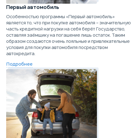
Подробнее о комплектации
Цена от
Цена в кредит
Первый автомобиль
1 195 990
14 237
Trade-in
Параметры
Выгода
Особенностью программы «Первый автомобиль»
Купить в кредит
является то, что при покупке автомобиля – значительную
часть кредитной нагрузки на себя берёт Государство,
Цена от
Цена в кредит
1 260 990
15 011
оставляя заёмщику на погашение лишь остаток. Таким
Забронировать
образом создаются очень лояльные и привлекательные
Купить в кредит
условия для покупки автомобиля посредством
автокредита.
Trade-in
Подробнее
Забронировать
Trade-in