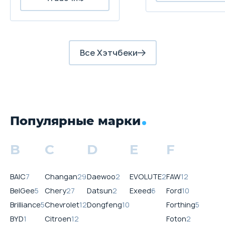
Все Хэтчбеки
Популярные марки
B
C
D
E
F
BAIC
7
Changan
29
Daewoo
2
EVOLUTE
2
FAW
12
BelGee
5
Chery
27
Datsun
2
Exeed
6
Ford
10
Brilliance
5
Chevrolet
12
Dongfeng
10
Forthing
5
BYD
1
Citroen
12
Foton
2