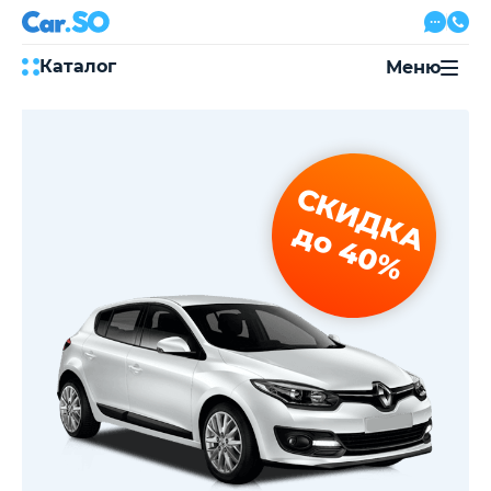
Каталог
Меню
Автокредит
Трейд-ин
Акции
СКИДКА
Выкуп авто
Сервис
до 40%
Автожурнал
Контакты
8 800 500-03-23
с 08:00 по 20:00, без выходных
Привольная улица, 2, к5
Перезвоните мне