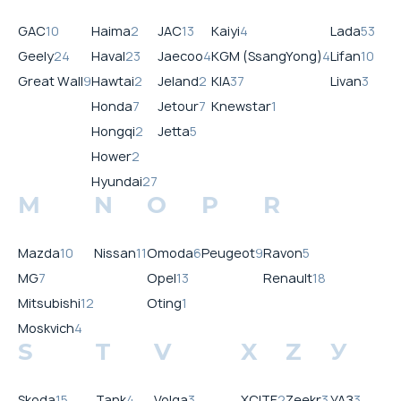
GAC
10
Haima
2
JAC
13
Kaiyi
4
Lada
53
Geely
24
Haval
23
Jaecoo
4
KGM (SsangYong)
4
Lifan
10
Great Wall
9
Hawtai
2
Jeland
2
KIA
37
Livan
3
Honda
7
Jetour
7
Knewstar
1
Hongqi
2
Jetta
5
Hower
2
Hyundai
27
M
N
O
P
R
Mazda
10
Nissan
11
Omoda
6
Peugeot
9
Ravon
5
MG
7
Opel
13
Renault
18
Mitsubishi
12
Oting
1
Moskvich
4
S
T
V
X
Z
У
Skoda
15
Tank
4
Volga
3
XCITE
2
Zeekr
3
УАЗ
3