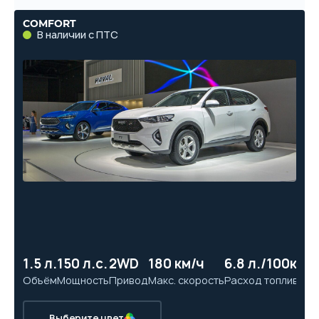
COMFORT
В наличии с ПТС
1.5 л.
150 л.с.
2WD
180 км/ч
6.8 л./100км
10
Объём
Мощность
Привод
Макс. скорость
Расход топлива
Ра
Выберите цвет