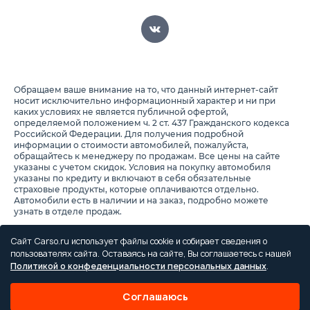
Обращаем ваше внимание на то, что данный интернет-сайт
носит исключительно информационный характер и ни при
каких условиях не является публичной офертой,
определяемой положением ч. 2 ст. 437 Гражданского кодекса
Российской Федерации. Для получения подробной
информации о стоимости автомобилей, пожалуйста,
обращайтесь к менеджеру по продажам. Все цены на сайте
указаны с учетом скидок. Условия на покупку автомобиля
указаны по кредиту и включают в себя обязательные
страховые продукты, которые оплачиваются отдельно.
Автомобили есть в наличии и на заказ, подробно можете
узнать в отделе продаж.
Предоставляя свои персональные данные и используя
настоящий веб-сайт, Вы соглашаетесь с обработкой Ваших
Сайт Carso.ru использует файлы cookie и собирает сведения о
персональных данных и принимаете условия их обработки.
пользователях сайта. Оставаясь на сайте, Вы соглашаетесь с нашей
Политикой о конфеденциальности персональных данных
.
Политика конфиденциальности
Правила проведения акций
Соглашаюсь