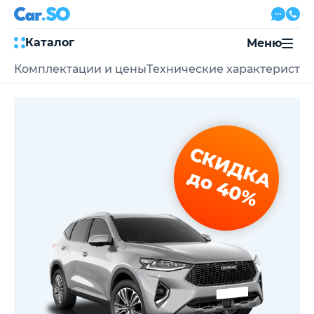
Каталог
Меню
Комплектации и цены
Технические характеристи
Автокредит
Трейд-ин
Акции
Выкуп авто
Сервис
СКИДКА
Автожурнал
Контакты
до 40%
8 800 500-03-23
с 08:00 по 20:00, без выходных
Привольная улица, 2, к5
Перезвоните мне