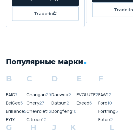
Популярные марки
B
C
D
E
F
BAIC
7
Changan
29
Daewoo
2
EVOLUTE
2
FAW
12
BelGee
5
Chery
27
Datsun
2
Exeed
6
Ford
10
Brilliance
5
Chevrolet
12
Dongfeng
10
Forthing
5
BYD
1
Citroen
12
Foton
2
G
H
J
K
L