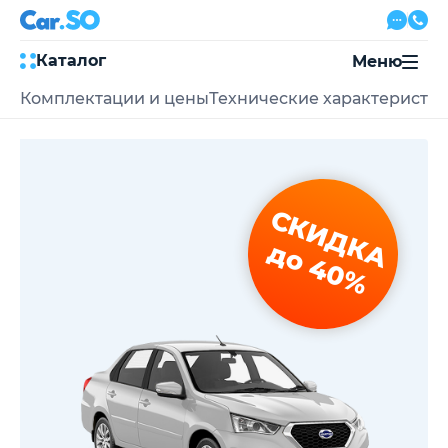
Каталог
Меню
Комплектации и цены
Технические характеристи
Автокредит
Трейд-ин
Акции
Выкуп авто
Сервис
СКИДКА
Автожурнал
Контакты
до 40%
8 800 500-03-23
с 08:00 по 20:00, без выходных
Привольная улица, 2, к5
Перезвоните мне