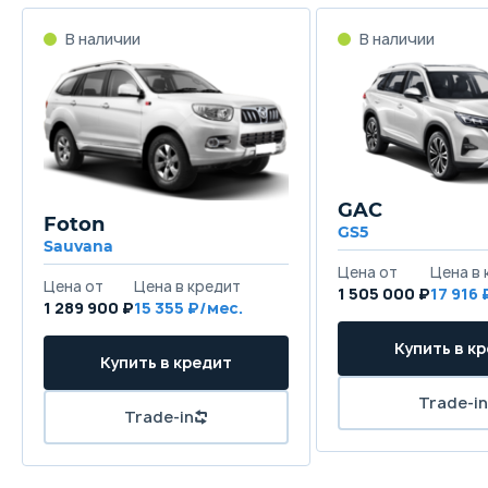
GAC
Foton
GS5
Sauvana
1 505 000 ₽
17 916
1 289 900 ₽
15 355