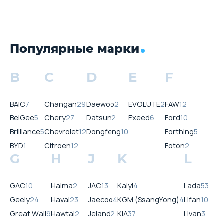
Популярные марки
B
C
D
E
F
BAIC
7
Changan
29
Daewoo
2
EVOLUTE
2
FAW
12
BelGee
5
Chery
27
Datsun
2
Exeed
6
Ford
10
Brilliance
5
Chevrolet
12
Dongfeng
10
Forthing
5
BYD
1
Citroen
12
Foton
2
G
H
J
K
L
GAC
10
Haima
2
JAC
13
Kaiyi
4
Lada
53
Geely
24
Haval
23
Jaecoo
4
KGM (SsangYong)
4
Lifan
10
Great Wall
9
Hawtai
2
Jeland
2
KIA
37
Livan
3