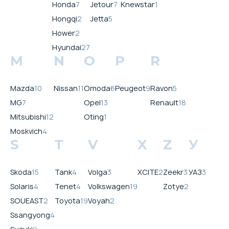
Honda
7
Jetour
7
Knewstar
1
Hongqi
2
Jetta
5
Hower
2
Hyundai
27
M
N
O
P
R
Mazda
10
Nissan
11
Omoda
6
Peugeot
9
Ravon
5
MG
7
Opel
13
Renault
18
Mitsubishi
12
Oting
1
Moskvich
4
S
T
V
X
Z
У
Skoda
15
Tank
4
Volga
3
XCITE
2
Zeekr
3
УАЗ
3
Solaris
4
Tenet
4
Volkswagen
19
Zotye
2
SOUEAST
2
Toyota
19
Voyah
2
Ssangyong
4