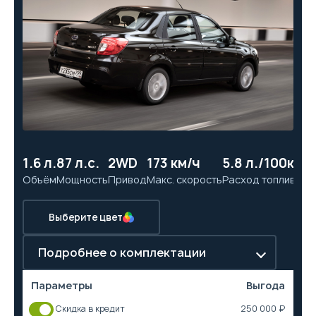
1.6 л.
87 л.с.
2WD
173 км/ч
5.8 л./100км
12
Объём
Мощность
Привод
Макс. скорость
Расход топлива
Ра
Выберите цвет
Подробнее о комплектации
Параметры
Выгода
Скидка в кредит
250 000 ₽