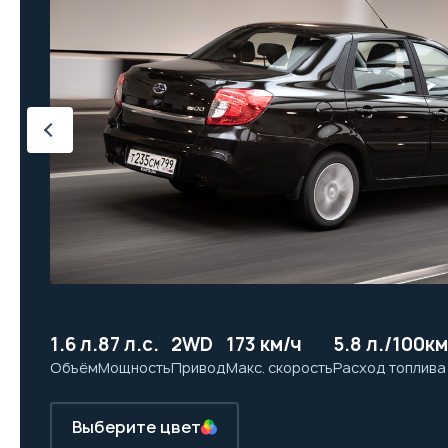
1.6 л.
87 л.с.
2WD
173 км/ч
5.8 л./100км
Объём
Мощность
Привод
Макс. скорость
Расход топлива
Выберите цвет