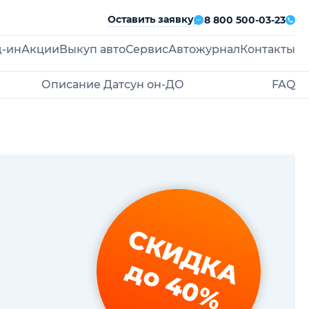
Оставить заявку
8 800 500-03-23
д-ин
Акции
Выкуп авто
Сервис
Автожурнал
Контакты
Описание Датсун он-ДО
FAQ
СКИДКА
до 40%