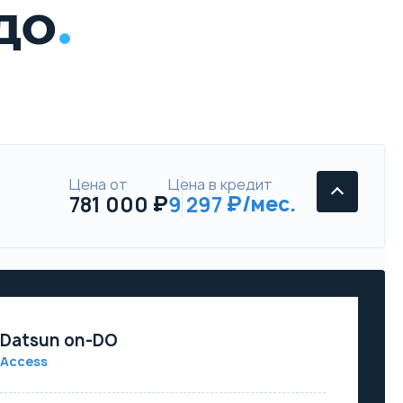
-ДО
Цена от
Цена в кредит
781 000
9 297
Datsun on-DO
Access