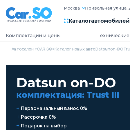
Привольная улица, 2
Москва
Каталог
автомобилей
Комплектации и цены
Технические
Автосалон «CAR.SO»
Каталог новых авто
Datsun
on-DO
Trus
Datsun on-DO
комплектация: Trust III
Первоначальный взнос 0%
Рассрочка 0%
Подарок на выбор