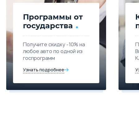
Программы от
государства
Получите скидку -10% на
П
любое авто по одной из
В
госпрограмм
К
Узнать подробнее
У