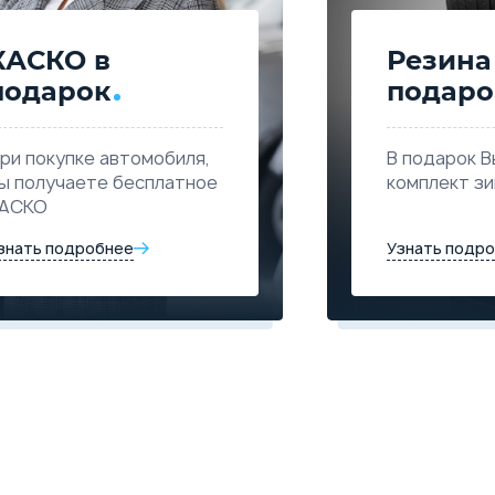
КАСКО в
Резина
подарок
подаро
ри покупке автомобиля,
В подарок В
ы получаете бесплатное
комплект з
АСКО
знать подробнее
Узнать подр