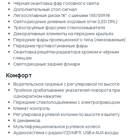
Чёрная окантовка фар головного света
Дополнительный стоп-сигнал
Легкосплавные диски 16'' с шинами 195/55R16
Светодиодные дневные ходовые огни (LED DRL)
Трёхструйные форсунки стеклоомывателя
Декоративные элементы на передних крыльях
Передние фары проекционного типа (линзованные)
Передние противотуманные фары
Окантовка решётки радиатора хромом и чёрным
глянцем
Светодиодные задние фонари
Комфорт
Водительское сиденье с регулировкой по высоте
Тройное срабатывание указателей поворота при
однократном нажатии
Передние стеклоподъёмники с электроприводом
Климат-контроль
Регулировка рулевой колонки по высоте и вылету
6 динамиков
Мультифункциональное рулевое колесо
Аудиосистема с радио/CD/MP3, USB и AUX входы