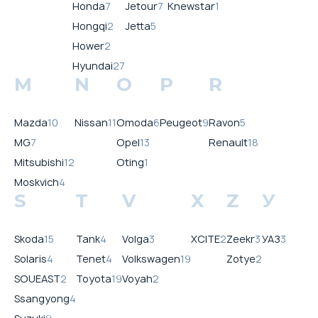
Honda
7
Jetour
7
Knewstar
1
Hongqi
2
Jetta
5
Hower
2
Hyundai
27
M
N
O
P
R
Mazda
10
Nissan
11
Omoda
6
Peugeot
9
Ravon
5
MG
7
Opel
13
Renault
18
Mitsubishi
12
Oting
1
Moskvich
4
S
T
V
X
Z
У
Skoda
15
Tank
4
Volga
3
XCITE
2
Zeekr
3
УАЗ
3
Solaris
4
Tenet
4
Volkswagen
19
Zotye
2
SOUEAST
2
Toyota
19
Voyah
2
Ssangyong
4