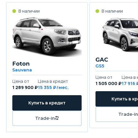
GAC
Foton
GS5
Sauvana
1 505 000 ₽
17 916
1 289 900 ₽
15 355