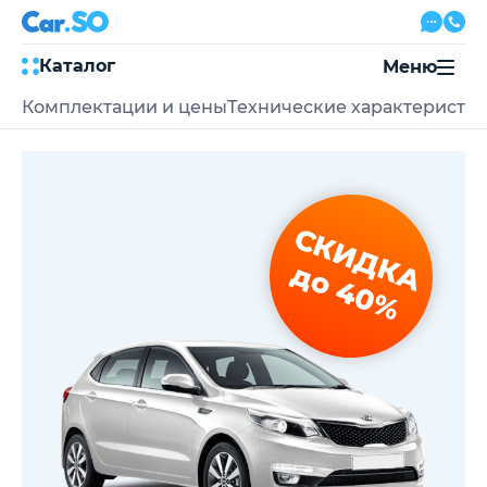
Каталог
Меню
Комплектации и цены
Технические характеристи
Автокредит
Трейд-ин
Акции
Выкуп авто
Сервис
СКИДКА
Автожурнал
Контакты
до 40%
8 800 500-03-23
с 08:00 по 20:00, без выходных
Привольная улица, 2, к5
Перезвоните мне