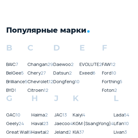
Популярные марки
B
C
D
E
F
BAIC
7
Changan
29
Daewoo
2
EVOLUTE
2
FAW
12
BelGee
5
Chery
27
Datsun
2
Exeed
6
Ford
10
Brilliance
5
Chevrolet
12
Dongfeng
10
Forthing
5
BYD
1
Citroen
12
Foton
2
G
H
J
K
L
GAC
10
Haima
2
JAC
13
Kaiyi
4
Lada
54
Geely
24
Haval
23
Jaecoo
4
KGM (SsangYong)
4
Lifan
10
Great Wall
9
Hawtai
2
Jeland
2
KIA
37
Livan
3