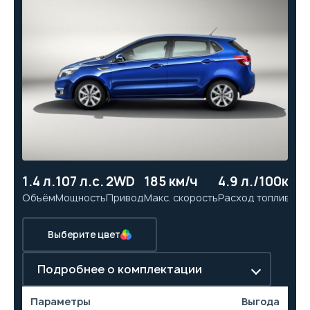
1.4 л.
107 л.с.
2WD
185 км/ч
4.9 л./100км
11
Объём
Мощность
Привод
Макс. скорость
Расход топлива
Ра
Выберите цвет
Подробнее о комплектации
Параметры
Выгода