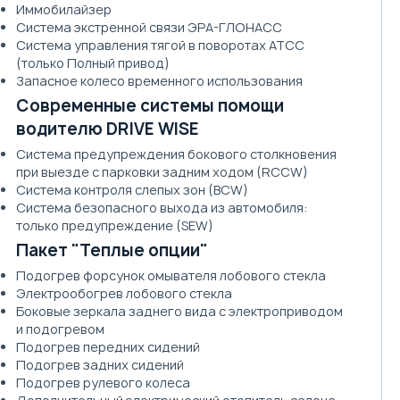
Иммобилайзер
Система экстренной связи ЭРА-ГЛОНАСС
Система управления тягой в поворотах ATCC
(только Полный привод)
Запасное колесо временного использования
Современные системы помощи
водителю DRIVE WISE
Система предупреждения бокового столкновения
при выезде с парковки задним ходом (RCCW)
Система контроля слепых зон (BCW)
Система безопасного выхода из автомобиля:
только предупреждение (SEW)
Пакет "Теплые опции"
Подогрев форсунок омывателя лобового стекла
Электрообогрев лобового стекла
Боковые зеркала заднего вида с электроприводом
и подогревом
Подогрев передних сидений
Подогрев задних сидений
Подогрев рулевого колеса