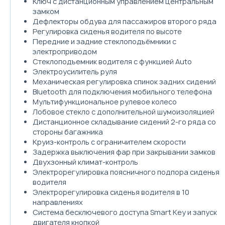
Ключ с дистанционным управлением центральным
замком
Дефлекторы обдува для пассажиров второго ряда
Регулировка сиденья водителя по высоте
Передние и задние стеклоподъёмники с
электроприводом
Стеклоподъемник водителя с функцией Auto
Электроусилитель руля
Механическая регулировка спинок задних сидений
Bluetooth для подключения мобильного телефона
Мультифункциональное рулевое колесо
Лобовое стекло с дополнительной шумоизоляцией
Дистанционное складывание сидений 2-го ряда со
стороны багажника
Круиз-контроль с ограничителем скорости
Задержка выключения фар при закрывании замков
Двухзонный климат-контроль
Электрорегулировка поясничного подпора сиденья
водителя
Электрорегулировка сиденья водителя в 10
направлениях
Система бесключевого доступа Smart Key и запуск
двигателя кнопкой