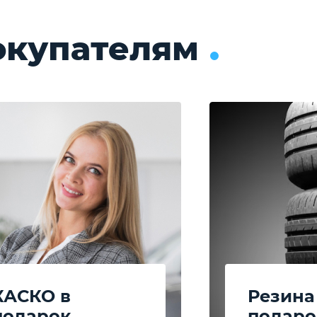
окупателям
КАСКО в
Резина
подарок
подаро