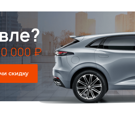
вле?
0 000 ₽
чи скидку