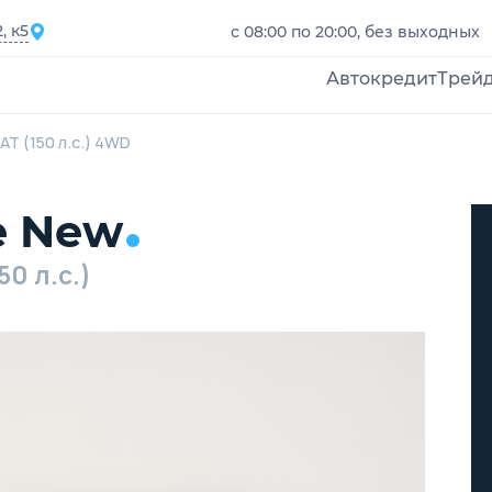
, к5
с 08:00 по 20:00, без выходных
Автокредит
Трей
6AT (150 л.с.) 4WD
e New
50 л.с.)