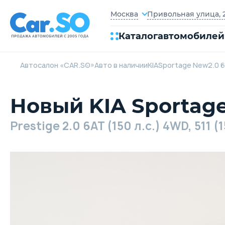
Привольная улица, 2
Москва
Каталог
автомобилей
Автосалон «CAR.SO»
Авто в наличии
KIA
Sportage New
2.0 
Новый KIA Sportag
Prestige 2.0 6AT (150 л.с.) 4WD, 511 (1