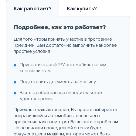
Как работает?
Как купить?
Подробнее, как это работает?
Для того чтобы принять участие в программе
Трейд-Ин, Вам достаточно выполнить наиболее
простые условия:
Привезти старый Б/У автомобиль нашим
специалистам.
2.0 л.
249 л.с.
4WD
195 км/ч
7.3 л./100км
8.
Подготовить документы на машину.
Объём
Мощность
Привод
Макс. скорость
Расход топлива
Ра
Взять с собой паспорт и водительское
удостоверение.
Выберите цвет
Приехав в наш автосалон, Вы просто выбираете
понравившийся автомобиль, после чего
Подробнее о комплектации
профессионалы осмотрят Ваше авто с пробегом.
На основании проведенной оценки будет
Параметры
Выгода
озвучена цена машины, которая может быть