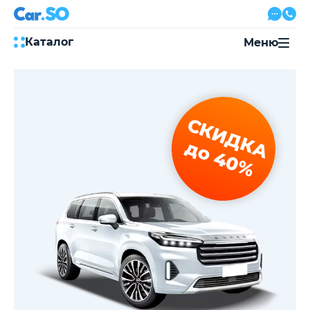
Каталог
Меню
Автокредит
Трейд-ин
Акции
СКИДКА
Выкуп авто
Сервис
до 40%
Автожурнал
Контакты
8 800 500-03-23
с 08:00 по 20:00, без выходных
Привольная улица, 2, к5
Перезвоните мне