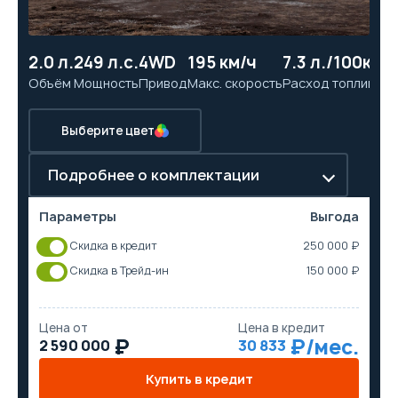
2.0 л.
249 л.с.
4WD
195 км/ч
7.3 л./100км
8.
Объём
Мощность
Привод
Макс. скорость
Расход топлива
Ра
Выберите цвет
Подробнее о комплектации
Параметры
Выгода
Скидка в кредит
250 000 ₽
Скидка в Трейд-ин
150 000 ₽
Цена от
Цена в кредит
2 590 000
30 833
Купить в кредит