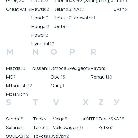
Geely
24
Haval
23
Jaecoo
4
KGM (SsangYong)
4
Lifan
10
Great Wall
9
Hawtai
2
Jeland
2
KIA
37
Livan
3
Honda
7
Jetour
7
Knewstar
1
Hongqi
2
Jetta
5
Hower
2
Hyundai
27
M
N
O
P
R
Mazda
10
Nissan
11
Omoda
6
Peugeot
9
Ravon
5
MG
7
Opel
13
Renault
18
Mitsubishi
12
Oting
1
Moskvich
4
S
T
V
X
Z
У
Skoda
15
Tank
4
Volga
3
XCITE
2
Zeekr
3
УАЗ
3
Solaris
4
Tenet
4
Volkswagen
19
Zotye
2
SOUEAST
2
Toyota
19
Voyah
2