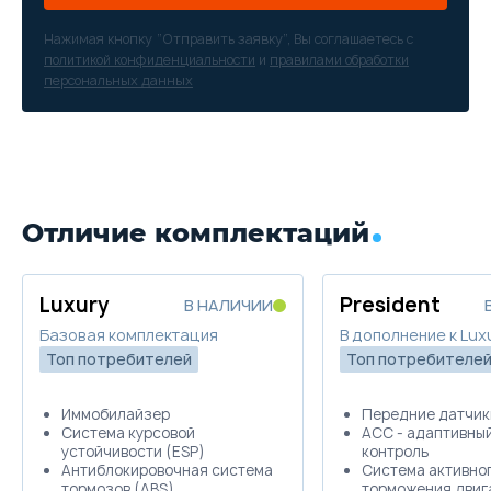
Нажимая кнопку “Отправить заявку”, Вы соглашаетесь с
политикой конфиденциальности
и
правилами обработки
персональных данных
Отличие комплектаций
Luxury
President
В НАЛИЧИИ
Базовая комплектация
В дополнение к Lux
Топ потребителей
Топ потребителе
Иммобилайзер
Передние датчик
Система курсовой
ACC - адаптивный
устойчивости (ESP)
контроль
Антиблокировочная система
Система активно
тормозов (ABS)
торможения двиг