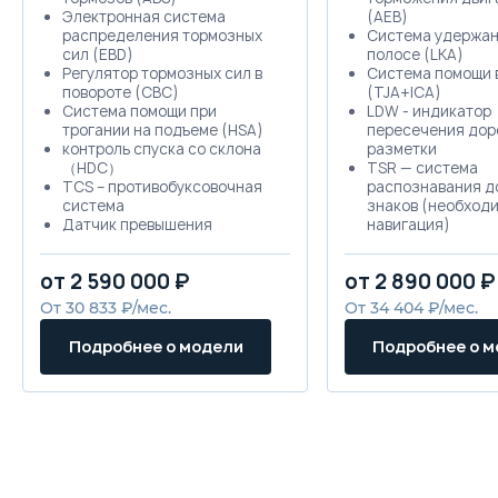
Электронная система
(AEB)
распределения тормозных
Система удержан
сил (EBD)
полосе (LKA)
Регулятор тормозных сил в
Система помощи 
повороте (CBC)
(TJA+ICA)
Система помощи при
LDW - индикатор
трогании на подъеме (HSA)
пересечения дор
контроль спуска со склона
разметки
（HDC）
TSR — система
TCS – противобуксовочная
распознавания д
система
знаков (необход
Датчик превышения
навигация)
заданной скорости
Подсветка около
Система контроля слепых
пространства
от 2 590 000 ₽
от 2 890 000 ₽
зон (BSD)
20-дюймовые ал
Система помощи при cмене
литые диски
От 30 833 ₽/мес.
От 34 404 ₽/мес.
полосы движения (LCA)
Система предупр
Предупреждение о заднем
возможном столк
Подробнее о модели
Подробнее о 
перекрестном столкновении
при движении вп
(RCTW)
(Только на двигат
Предупреждение об
Кожаная отделка
обратном столкновении
перфорацией (Pre
(RCW)
Система автомат
Предупреждение о быстром
переключения ре
приближении автомобиля
дальний свет фа
(CVW)
свет фар