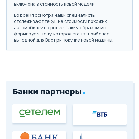
включена в стоимость новой модели.
Скидка в кредит
250 000 ₽
Скидка в Трейд-ин
150 000 ₽
Во время осмотра наши специалисты
отслеживают текущие стоимости похожих
автомобилей на рынке. Таким образом мы
формируем цену, которая станет наиболее
Цена от
Цена в кредит
2 890 000
34 404
выгодной для Вас при покупке новой машины.
Купить в кредит
Забронировать
Trade-in
Банки партнеры