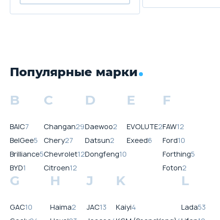
движения
4 USB-разъема
Комплект инструментов и
домкрат
Ограничитель скорости
Популярные марки
B
C
D
E
F
BAIC
7
Changan
29
Daewoo
2
EVOLUTE
2
FAW
12
BelGee
5
Chery
27
Datsun
2
Exeed
6
Ford
10
Brilliance
5
Chevrolet
12
Dongfeng
10
Forthing
5
BYD
1
Citroen
12
Foton
2
G
H
J
K
L
GAC
10
Haima
2
JAC
13
Kaiyi
4
Lada
53