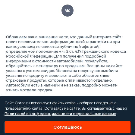
Обращаем ваше внимание на то, что данный интернет-сайт
носит исключительно информационный характер и ни при
каких условиях не является публичной офертой,
определяемой положением ч. 2 ст. 437 Гражданского кодекса
Российской Федерации. Для получения подробной
информации о стоимости автомобилей, пожалуйста,
обращайтесь к менеджеру по продажам. Все цены на сайте
указаны с учетом скидок. Условия на покупку автомобиля
указаны по кредиту и включают в себя обязательные
страховые продукты, которые оплачиваются отдельно.
Автомобили есть в наличии и на заказ, подробно можете
узнать в отделе продаж.
Предоставляя свои персональные данные и используя
настоящий веб-сайт, Вы соглашаетесь с обработкой Ваших
Сайт Carso.ru использует файлы cookie и собирает сведения о
персональных данных и принимаете условия их обработки.
пользователях сайта. Оставаясь на сайте, Вы соглашаетесь с нашей
Политикой о конфеденциальности персональных данных
.
Политика конфиденциальности
Правила проведения акций
Соглашаюсь