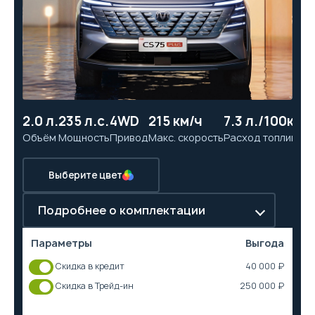
2.0 л.
235 л.с.
4WD
215 км/ч
7.3 л./100км
7.
Объём
Мощность
Привод
Макс. скорость
Расход топлива
Ра
Выберите цвет
Подробнее о комплектации
Параметры
Выгода
Скидка в кредит
40 000 ₽
Скидка в Трейд-ин
250 000 ₽