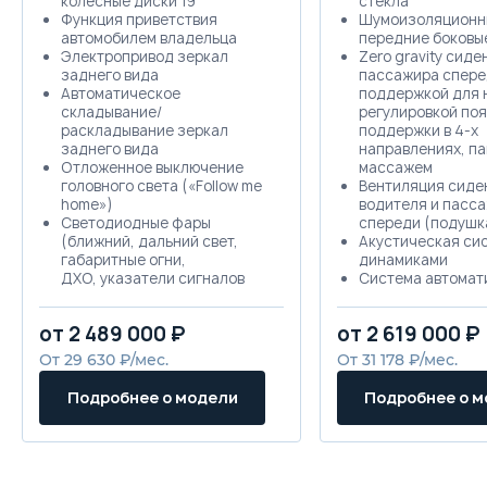
колёсные диски 19"
стекла
Функция приветствия
Шумоизоляционн
автомобилем владельца
передние боковы
Электропривод зеркал
Zero gravity сиде
заднего вида
пассажира спере
Автоматическое
поддержкой для н
складывание/
регулировкой по
раскладывание зеркал
поддержки в 4-х
заднего вида
направлениях, па
Отложенное выключение
массажем
головного света («Follow me
Вентиляция сиде
home»)
водителя и пасс
Светодиодные фары
спереди (подушк
(ближний, дальний свет,
Акустическая сис
габаритные огни,
динамиками
ДХО, указатели сигналов
Система автомат
поворота)
парковки
Светодиодные задние
Система распозн
от 2 489 000 ₽
от 2 619 000 ₽
фонари (габаритные огни,
дорожных знаков
указатели сигналов
От 29 630 ₽/мес.
От 31 178 ₽/мес.
поворота, стоп-сигналы,
противотуманный фонарь)
Подробнее о модели
Подробнее о 
Классические дверные
ручки
Сдвоенная система выхлопа
Рейлинги на крыше
Спойлер на двери багажного