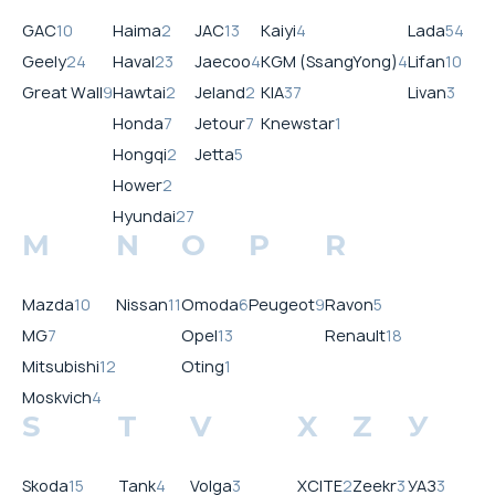
GAC
10
Haima
2
JAC
13
Kaiyi
4
Lada
54
Geely
24
Haval
23
Jaecoo
4
KGM (SsangYong)
4
Lifan
10
Great Wall
9
Hawtai
2
Jeland
2
KIA
37
Livan
3
Honda
7
Jetour
7
Knewstar
1
Hongqi
2
Jetta
5
Hower
2
Hyundai
27
M
N
O
P
R
Mazda
10
Nissan
11
Omoda
6
Peugeot
9
Ravon
5
MG
7
Opel
13
Renault
18
Mitsubishi
12
Oting
1
Moskvich
4
S
T
V
X
Z
У
Skoda
15
Tank
4
Volga
3
XCITE
2
Zeekr
3
УАЗ
3