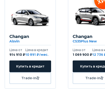
водителя и переднего
пассажира
Система предупреждения
водителей сзади при
экстренном торможении
(двойная вспышка)
Система экстренной помощи
«ЭРА-ГЛОНАСС»
Адаптивный круиз-контроль
Changan
Changan
Система предупреждения о
Alsvin
CS35Plus New
смене полосы (LDW)
Система предупреждения о
фронтальном столкновении
914 910 ₽
10 891
1 069 900 ₽
12 736
(FCW)
Система автоматического
экстренного торможения
(AEB) с возможностью
распознавания пешеходов,
велосипедистов и
автомобилей
Электроусилитель руля с
тремя режимами усилия
Электромеханический
стояночный тормоз с
функцией Auto-Hold
Система выбора режимов