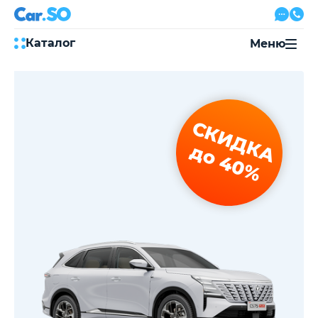
Каталог
Меню
Автокредит
Трейд-ин
Акции
СКИДКА
Выкуп авто
Сервис
до 40%
Автожурнал
Контакты
8 800 500-03-23
с 08:00 по 20:00, без выходных
Привольная улица, 2, к5
Перезвоните мне