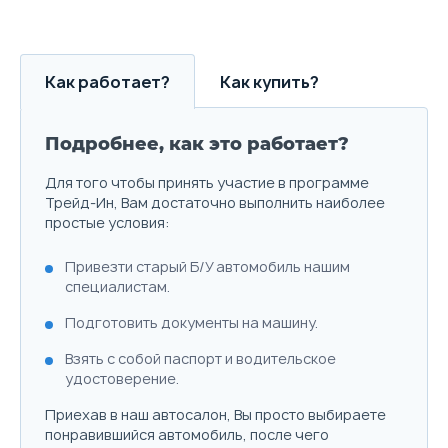
В наличии с ПТС
Как работает?
Как купить?
Подробнее, как это работает?
Для того чтобы принять участие в программе
Трейд-Ин, Вам достаточно выполнить наиболее
простые условия:
Привезти старый Б/У автомобиль нашим
специалистам.
Подготовить документы на машину.
2.0 л.
235 л.с.
4WD
215 км/ч
7.3 л./100км
7.
Взять с собой паспорт и водительское
удостоверение.
Объём
Мощность
Привод
Макс. скорость
Расход топлива
Ра
Приехав в наш автосалон, Вы просто выбираете
понравившийся автомобиль, после чего
Выберите цвет